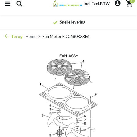
0
Incl.
Excl.
BTW
Snelle levering
Terug
Home
Fan Motor FDC680KXRE6