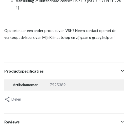
Aansluiting 2: Buitendraad conisch BSPT-R (ISO 7-1 / EN 10226-
1)
Opzoek naar een ander product van VSH? Neem contact op met de
verkoopadviseurs van MijnKlimaatshop en zij gaan u graag helpen!
Productspecificaties
Artikelnummer
7525389
Delen
Reviews