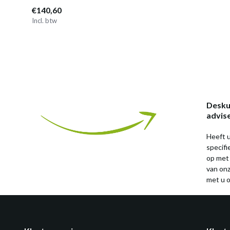
€140,60
Incl. btw
Desku
advis
Heeft u
specif
op met
van on
met u o