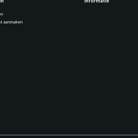
en
Informatie
en
t aanmaken