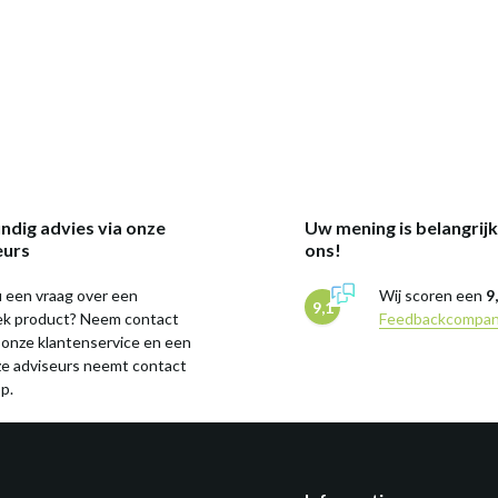
ndig advies via onze
Uw mening is belangrij
eurs
ons!
 een vraag over een
Wij scoren een
9
9,1
iek product? Neem contact
Feedbackcompa
 onze klantenservice en een
ze adviseurs neemt contact
p.