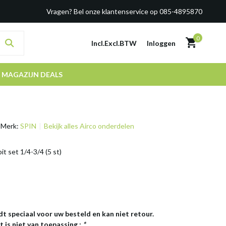
Vragen? Bel onze klantenservice op 085-4895870
0
Incl.
Excl.
BTW
Inloggen
MAGAZIJN DEALS
Merk:
SPIN
Bekijk alles Airco onderdelen
it set 1/4-3/4 (5 st)
dt speciaal voor uw besteld en kan niet retour.
 is niet van toepassing.:
*