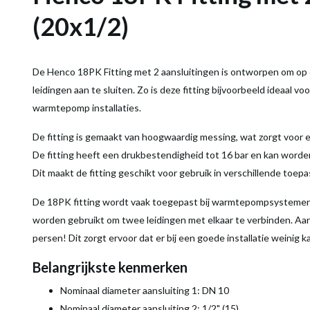
(20x1/2)
De Henco 18PK Fitting met 2 aansluitingen is ontworpen om o
leidingen aan te sluiten. Zo is deze fitting bijvoorbeeld ideaal vo
warmtepomp installaties.
De fitting is gemaakt van hoogwaardig messing, wat zorgt voor 
De fitting heeft een drukbestendigheid tot 16 bar en kan worden
Dit maakt de fitting geschikt voor gebruik in verschillende toe
De 18PK fitting wordt vaak toegepast bij warmtepompsystemen. D
worden gebruikt om twee leidingen met elkaar te verbinden. Aan
persen! Dit zorgt ervoor dat er bij een goede installatie weinig k
Belangrijkste kenmerken
Nominaal diameter aansluiting 1: DN 10
Nominaal diameter aansluiting 2: 1/2" (15)