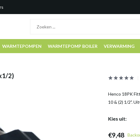
rs
WARMTEPOMPEN
WARMTEPOMP BOILER
VERWARMING
x1/2)
Henco 18PK Fitti
10 & (2) 1/2". U
Kies uit:
€9,48
Backo