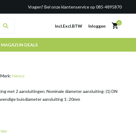
Vragen? Bel onze klantenservice op 085-4895870
0
Incl.
Excl.
BTW
Inloggen
MAGAZIJN DEALS
Merk:
Henco
ng met 2 aansluitingen. Nominale diameter aansluiting: (1) DN
itwendige buisdiameter aansluiting 1: 20mm
rder