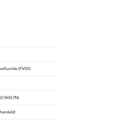
nefluoride (PVDF)
 (CW617N)
handeld)