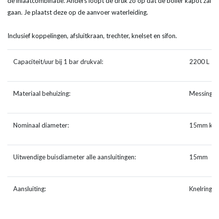
de inlaatcombinatie. Anders loopt de druk zo op dat de boiler kapot zal
gaan. Je plaatst deze op de aanvoer waterleiding.
Inclusief koppelingen, afsluitkraan, trechter, knelset en sifon.
Capaciteit/uur bij 1 bar drukval:
2200 L
Materiaal behuizing:
Messing
Nominaal diameter:
15mm kne
Uitwendige buisdiameter alle aansluitingen:
15mm
Aansluiting:
Knelring