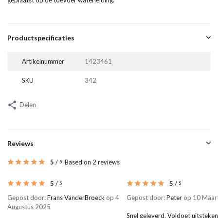
geplaatst op de toevoer waterleiding.
Productspecificaties
Artikelnummer
1423461
SKU
342
Delen
Reviews
5
/
Based on 2 reviews
5
5
/
5
/
5
5
Gepost door:
Frans VanderBroeck
op 4
Gepost door:
Peter
op 10 Maar
Augustus 2025
Snel geleverd. Voldoet uitsteke