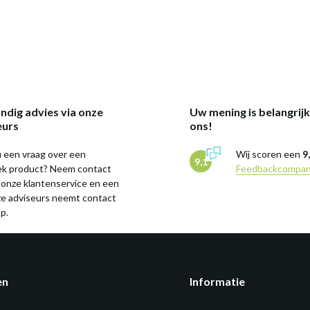
ndig advies via onze
Uw mening is belangrij
eurs
ons!
 een vraag over een
Wij scoren een
9
9,1
iek product? Neem contact
Feedbackcompa
 onze klantenservice en een
ze adviseurs neemt contact
p.
en
Informatie