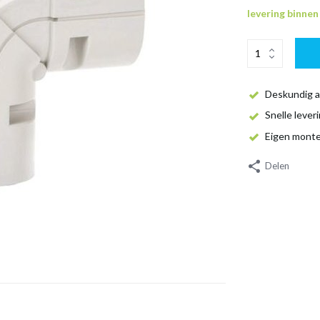
levering binne
Deskundig a
Snelle lever
Eigen mont
Delen