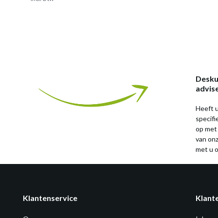
Desku
advis
Heeft u
specif
op met
van on
met u o
Klantenservice
Klant