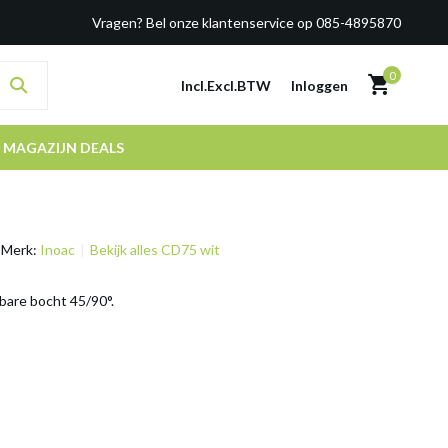
Vragen? Bel onze klantenservice op 085-4895870
0
Incl.
Excl.
BTW
Inloggen
MAGAZIJN DEALS
Merk:
Inoac
Bekijk alles CD75 wit
are bocht 45/90°.