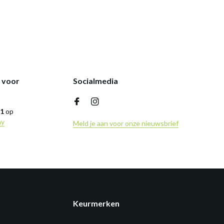
k voor
Socialmedia
,1
op
ny
Meld je aan voor onze nieuwsbrief
Keurmerken