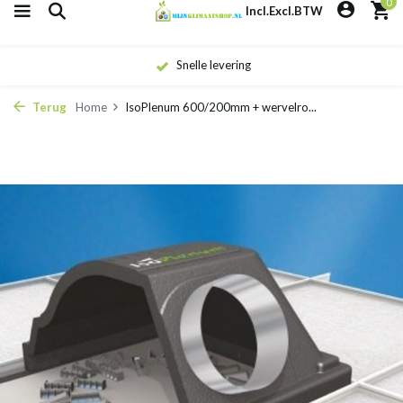
0
Incl.
Excl.
BTW
Snelle levering
Terug
Home
IsoPlenum 600/200mm + wervelro...