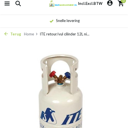
0
Incl.
Excl.
BTW
Snelle levering
Terug
Home
ITE retour/vul cilinder 12L ni...