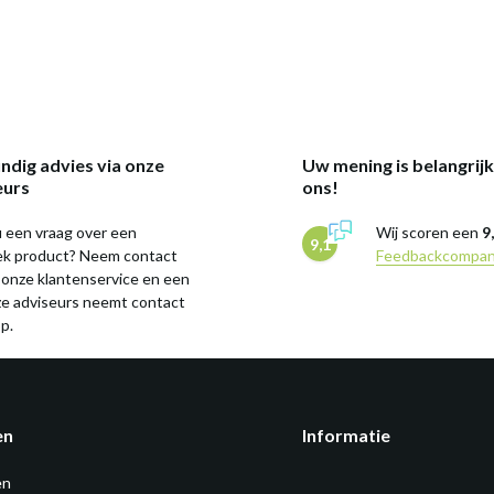
ndig advies via onze
Uw mening is belangrij
eurs
ons!
 een vraag over een
Wij scoren een
9
9,1
iek product? Neem contact
Feedbackcompa
 onze klantenservice en een
ze adviseurs neemt contact
p.
en
Informatie
en