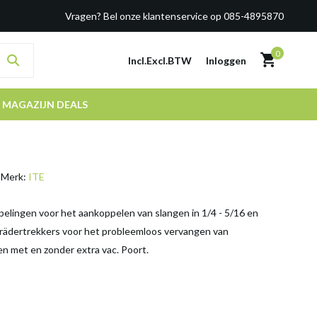
Vragen? Bel onze klantenservice op 085-4895870
0
Incl.
Excl.
BTW
Inloggen
MAGAZIJN DEALS
Merk:
ITE
pelingen voor het aankoppelen van slangen in 1/4 - 5/16 en
rädertrekkers voor het probleemloos vervangen van
n met en zonder extra vac. Poort.