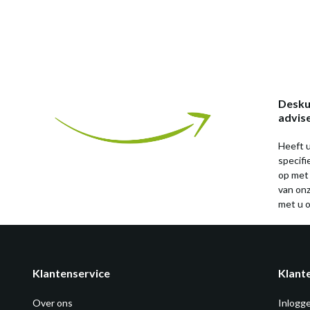
Desku
advis
Heeft u
specif
op met
van on
met u o
Klantenservice
Klant
Over ons
Inlogg