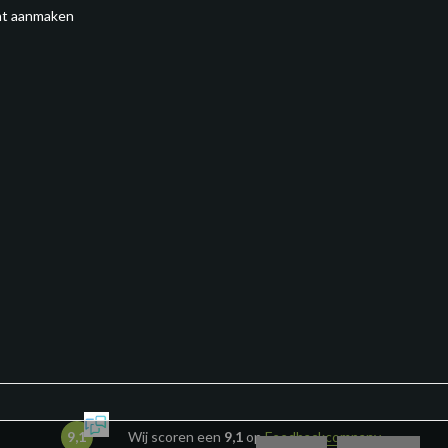
t aanmaken
9,1
Wij scoren een
9,1
op
Feedbackcompany