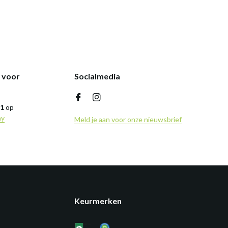
k voor
Socialmedia
,1
op
ny
Meld je aan voor onze nieuwsbrief
Keurmerken