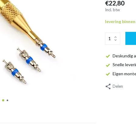
€22,80
Incl. btw
levering binne
Deskundig a
Snelle lever
Eigen mont
Delen