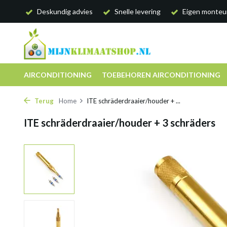
Deskundig advies
Snelle levering
Eigen monteu
AIRCONDITIONING
TOEBEHOREN AIRCONDITIONING
Terug
Home
ITE schräderdraaier/houder + ...
ITE schräderdraaier/houder + 3 schräders