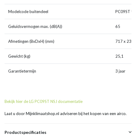
Modelcode buitendeel
PC09ST U
Geluidsvermogen max. (dB(A))
65
Afmetingen (BxDxH) (mm)
717 x 230 
Gewicht (kg)
25,1
Garantietermijn
3 jaar
Bekijk hier de LG PC09ST NSJ documentatie
Laat u door Mijnklimaatshop.nl adviseren bij het kopen van een airco.
Productspecificaties