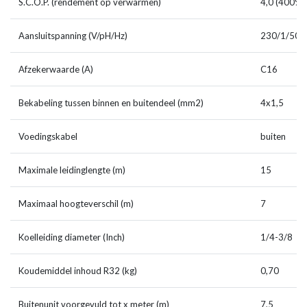
S.C.O.P. (rendement op verwarmen)
4,0 (400%)
Aansluitspanning (V/pH/Hz)
230/1/50
Afzekerwaarde (A)
C16
Bekabeling tussen binnen en buitendeel (mm2)
4x1,5
Voedingskabel
buiten
Maximale leidinglengte (m)
15
Maximaal hoogteverschil (m)
7
Koelleiding diameter (Inch)
1/4-3/8
Koudemiddel inhoud R32 (kg)
0,70
Buitenunit voorgevuld tot x meter (m)
7,5