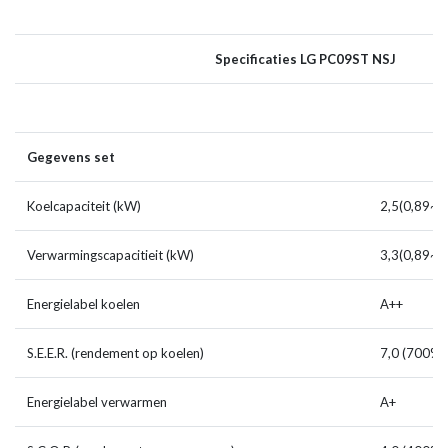
Specificaties LG PC09ST NSJ
Gegevens set
Koelcapaciteit (kW)
2,5(0,89~3
Verwarmingscapacitieit (kW)
3,3(0,89~4
Energielabel koelen
A++
S.E.E.R. (rendement op koelen)
7,0 (700%)
Energielabel verwarmen
A+