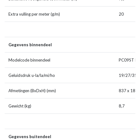
Extra vulling per meter (g/m)
20
Gegevens binnendeel
Modelcode binnendeel
PC09ST NS
Geluidsdruk u-la/la/mi/ho
19/27/35/
Afmetingen (BxDxH) (mm)
837 x 189 
Gewicht (kg)
8,7
Gegevens buitendeel