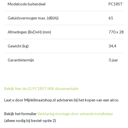
Modelcode buitendeel
PC18ST UL
Geluidsvermogen max. (dB(A))
65
Afmetingen (BxDxH) (mm)
770 x 288 
Gewicht (kg)
34,4
Garantietermijn
3 jaar
Bekijk hier de LG PC18ST NSK documentatie
Laat u door Mijnklimaatshop.nl adviseren bij het kopen van een airco.
Bekijk het formulier
Verklaring montage door erkende installateur
(alleen nodig bij bestel-optie 2)