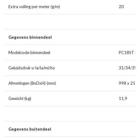
Extra vulling per meter (g/m)
20
Gegevens binnendeel
Modelcode binnendeel
PC18ST N
Geluidsdruk u-la/la/mi/ho
31/34/39/
Afmetingen (BxDxH) (mm)
998 x 210 
Gewicht (kg)
11,9
Gegevens buitendeel