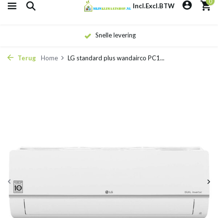
0
Incl.
Excl.
BTW
Snelle levering
Terug
Home
LG standard plus wandairco PC1...