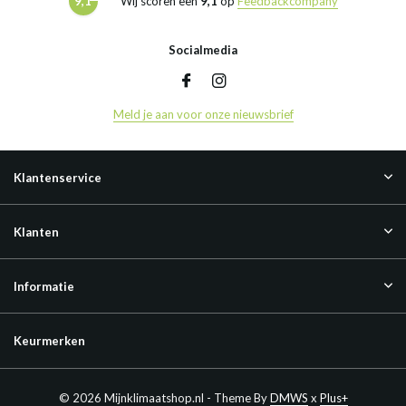
9,1
Wij scoren een
9,1
op
Feedbackcompany
Socialmedia
Meld je aan voor onze nieuwsbrief
Klantenservice
Klanten
Informatie
Keurmerken
© 2026 Mijnklimaatshop.nl - Theme By
DMWS
x
Plus+