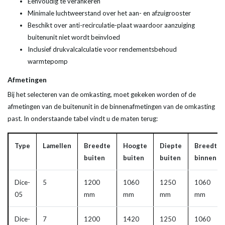
Eenvoudig te verankeren
Minimale luchtweerstand over het aan- en afzuigrooster
Beschikt over anti-recirculatie-plaat waardoor aanzuiging
buitenunit niet wordt beïnvloed
Inclusief drukvalcalculatie voor rendementsbehoud
warmtepomp
Afmetingen
Bij het selecteren van de omkasting, moet gekeken worden of de
afmetingen van de buitenunit in de binnenafmetingen van de omkasting
past. In onderstaande tabel vindt u de maten terug:
Type
Lamellen
Breedte
Hoogte
Diepte
Breedte
buiten
buiten
buiten
binnen
Dice-
5
1200
1060
1250
1060
05
mm
mm
mm
mm
Dice-
7
1200
1420
1250
1060