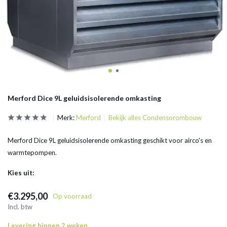
Merford Dice 9L geluidsisolerende omkasting
Merk:
Merford
Bekijk alles Condensorombouw
Merford Dice 9L geluidsisolerende omkasting geschikt voor airco's en
warmtepompen.
Kies uit:
€3.295,00
Op voorraad
Incl. btw
Levering binnen 2 weken