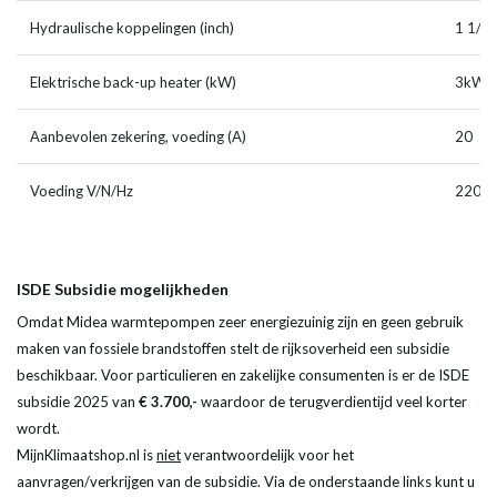
Hydraulische koppelingen (inch)
1 1/4”
Elektrische back-up heater (kW)
3kW /
Aanbevolen zekering, voeding (A)
20
Voeding V/N/Hz
220-2
ISDE Subsidie mogelijkheden
Omdat Midea warmtepompen zeer energiezuinig zijn en geen gebruik
maken van fossiele brandstoffen stelt de rijksoverheid een subsidie
beschikbaar. Voor particulieren en zakelijke consumenten is er de ISDE
subsidie 2025 van
€ 3.700,-
waardoor de terugverdientijd veel korter
wordt.
MijnKlimaatshop.nl is
niet
verantwoordelijk voor het
aanvragen/verkrijgen van de subsidie. Via de onderstaande links kunt u