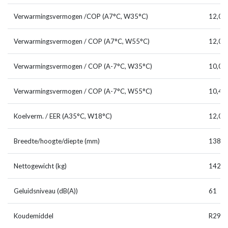
Verwarmingsvermogen /COP (A7°C, W35°C)
12,0 /
Verwarmingsvermogen / COP (A7°C, W55°C)
12,0 /
Verwarmingsvermogen / COP (A-7°C, W35°C)
10,0 /
Verwarmingsvermogen / COP (A-7°C, W55°C)
10,4 /
Koelverm. / EER (A35°C, W18°C)
12,0 /
Breedte/hoogte/diepte (mm)
1385 
Nettogewicht (kg)
142
Geluidsniveau (dB(A))
61
Koudemiddel
R290