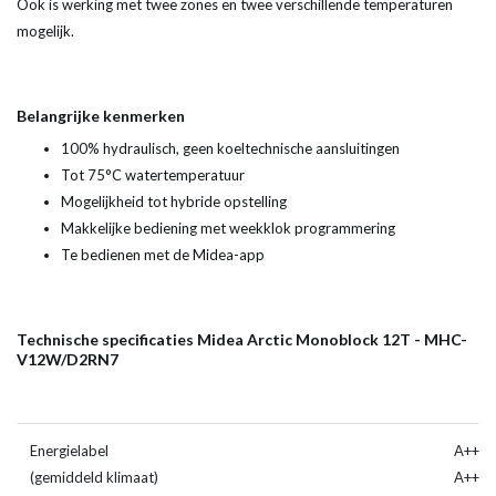
Ook is werking met twee zones en twee verschillende temperaturen
mogelijk.
Belangrijke kenmerken
100% hydraulisch, geen koeltechnische aansluitingen
Tot 75°C watertemperatuur
Mogelijkheid tot hybride opstelling
Makkelijke bediening met weekklok programmering
Te bedienen met de Midea-app
Technische specificaties
Midea Arctic Monoblock 12T - MHC-
V12W/D2RN7
Energielabel
A+++ 
(gemiddeld klimaat)
A++ (