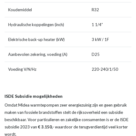
Koudemiddel
R32
Hydraulische koppelingen (inch)
1 1/4”
Elektrische back-up heater (kW)
3 kW / 1F
Aanbevolen zekering, voeding (A)
D25
Voeding V/N/Hz
220-240/1/50
ISDE Subsidie mogelijkheden
Omdat Midea warmtepompen zeer energiezuinig zijn en geen gebruik
maken van fossiele brandstoffen stelt de rijksoverheid een subsidie
beschikbaar. Voor particulieren en zakelijke consumenten is er de ISDE
subsidie 2023 van
€ 3.150,-
waardoor de terugverdientijd veel korter
wordt.