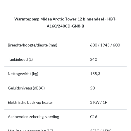
Warmtepomp Midea Arctic Tower 12 binnendeel - HBT-
A160/240CD-GN8-B
Breedte/hoogte/diepte (mm)
600 / 1943 / 600
Tankinhoud (L)
240
Nettogewicht (kg)
155,3
Geluidsniveau (dB(A))
50
Elektrische back-up heater
3 KW / 1F
Aanbevolen zekering, voeding
C16