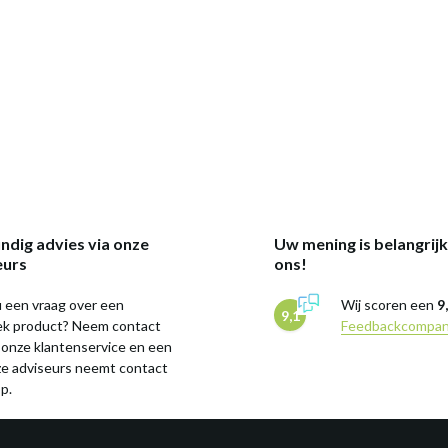
ndig advies via onze
Uw mening is belangrij
eurs
ons!
 een vraag over een
Wij scoren een
9
9,1
iek product? Neem contact
Feedbackcompa
 onze klantenservice en een
ze adviseurs neemt contact
p.