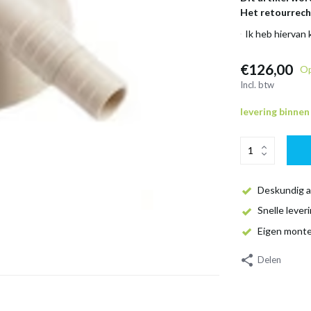
Het retourrecht
Ik heb hiervan
€126,00
Op
Incl. btw
levering binne
Deskundig a
Snelle lever
Eigen mont
Delen