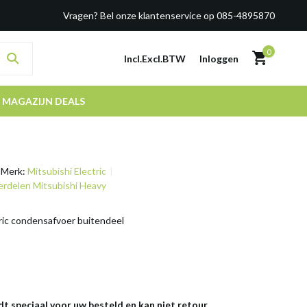
Vragen? Bel onze klantenservice op 085-4895870
0
Incl.
Excl.
BTW
Inloggen
MAGAZIJN DEALS
Merk:
Mitsubishi Electric
derdelen Mitsubishi Heavy
tric condensafvoer buitendeel
dt speciaal voor uw besteld en kan niet retour.