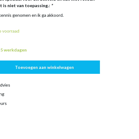
 is niet van toepassing.:
*
 kennis genomen en ik ga akkoord.
 voorraad
n 5 werkdagen
Toevoegen aan winkelwagen
dvies
ing
eurs