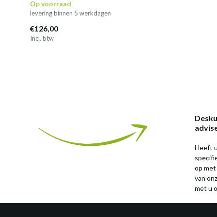
Op voorraad
levering binnen 5 werkdagen
€126,00
Incl. btw
Desku
advis
Heeft u
specif
op met
van on
met u o