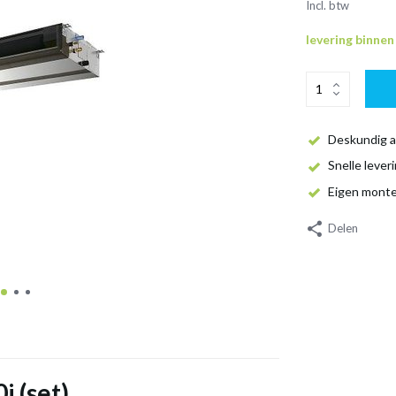
Incl. btw
levering binne
Deskundig a
Snelle lever
Eigen mont
Delen
i (set)