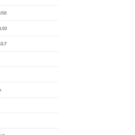
/50
3,10
x3,7
n