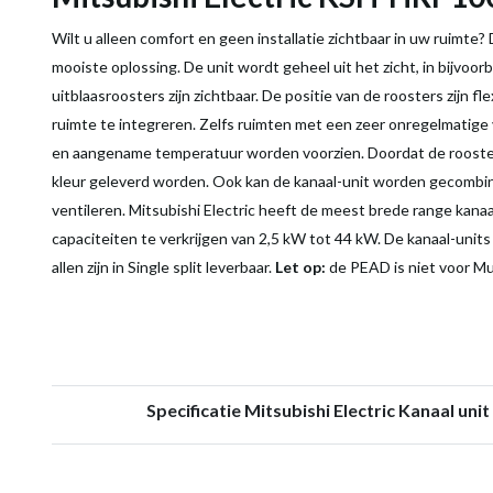
Wilt u alleen comfort en geen installatie zichtbaar in uw ruimte?
mooiste oplossing. De unit wordt geheel uit het zicht, in bijvoo
uitblaasroosters zijn zichtbaar. De positie van de roosters zijn f
ruimte te integreren. Zelfs ruimten met een zeer onregelmatige
en aangename temperatuur worden voorzien. Doordat de rooster
kleur geleverd worden. Ook kan de kanaal-unit worden gecombi
ventileren. Mitsubishi Electric heeft de meest brede range kanaal
capaciteiten te verkrijgen van 2,5 kW tot 44 kW. De kanaal-units z
allen zijn in Single split leverbaar.
Let op:
de PEAD is niet voor Mul
Specificatie Mitsubishi Electric Kanaal uni