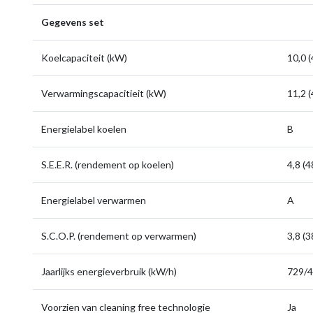
Gegevens set
Koelcapaciteit (kW)
10,0 (
Verwarmingscapacitieit (kW)
11,2 (
Energielabel koelen
B
S.E.E.R. (rendement op koelen)
4,8 (
Energielabel verwarmen
A
S.C.O.P. (rendement op verwarmen)
3,8 (
Jaarlijks energieverbruik (kW/h)
729/
Voorzien van cleaning free technologie
Ja