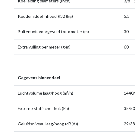
Koelleiding diameters (Inch)
3/8 - 
Koudemiddel inhoud R32 (kg)
5,5
Buitenunit voorgevuld tot x meter (m)
30
Extra vulling per meter (g/m)
60
Gegevens binnendeel
Luchtvolume laag/hoog (m³/h)
1440
Externe statische druk (Pa)
35/50
Geluidsniveau laag/hoog (dB(A))
29/38