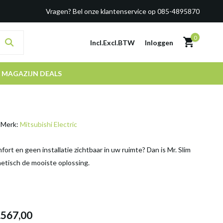
Vragen? Bel onze klantenservice op 085-4895870
0
Incl.
Excl.
BTW
Inloggen
MAGAZIJN DEALS
Merk:
Mitsubishi Electric
fort en geen installatie zichtbaar in uw ruimte? Dan is Mr. Slim
hetisch de mooiste oplossing.
.567,00