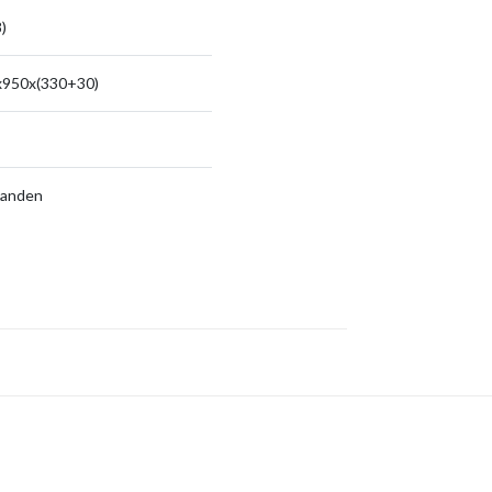
)
x950x(330+30)
aanden