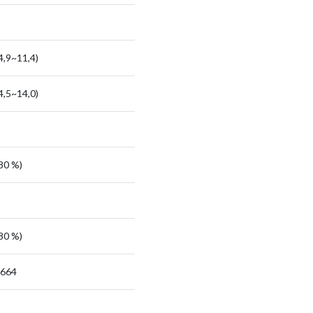
4,9~11,4)
4,5~14,0)
480 %)
380 %)
4664