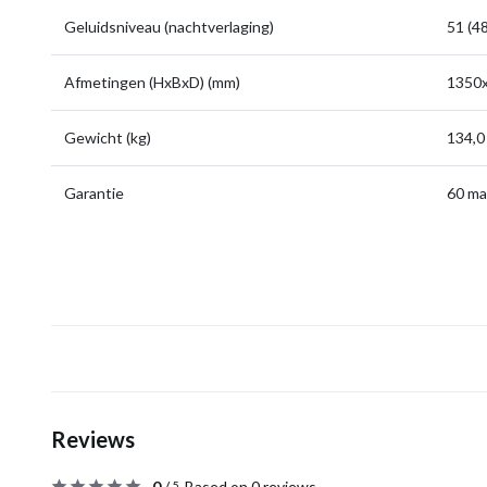
Geluidsniveau (nachtverlaging)
51 (48
Afmetingen (HxBxD) (mm)
1350
Gewicht (kg)
134,0
Garantie
60 m
Reviews
0
/
Based on 0 reviews
5