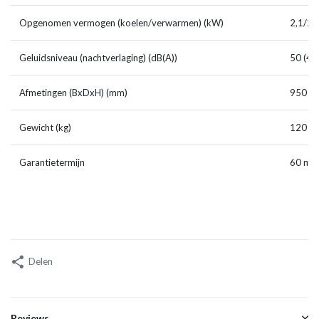
Opgenomen vermogen (koelen/verwarmen) (kW)
2,1/2,
Geluidsniveau (nachtverlaging) (dB(A))
50 (48
Afmetingen (BxDxH) (mm)
950 x 
Gewicht (kg)
120
Garantietermijn
60 ma
Delen
Reviews