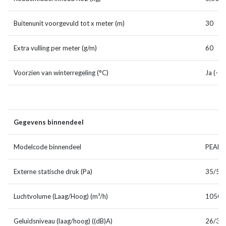
Buitenunit voorgevuld tot x meter (m)
30
Extra vulling per meter (g/m)
60
Voorzien van winterregeling (°C)
Ja (-15
Gegevens binnendeel
Modelcode binnendeel
PEAD-
Externe statische druk (Pa)
35/50
Luchtvolume (Laag/Hoog) (m³/h)
1050/
Geluidsniveau (laag/hoog) ((dB)A)
26/34