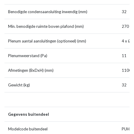
Benodigde condensaansluiting inwendig (mm)
32
Min. benodigde ruimte boven plafond (mm)
270
Plenum aantal aansluitingen (optioneel) (mm)
4 x Ø 
Plenumweerstand (Pa)
11
Afmetingen (BxDxH) (mm)
1100 x
Gewicht (kg)
32
Gegevens buitendeel
Modelcode buitendeel
PUHZ-