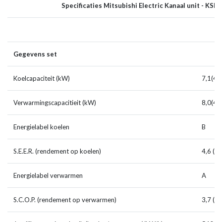
Specificaties Mitsubishi Electric Kanaal unit - KS
Gegevens set
Koelcapaciteit (kW)
7,1(4,
Verwarmingscapacitieit (kW)
8,0(4,
Energielabel koelen
B
S.E.E.R. (rendement op koelen)
4,6 (4
Energielabel verwarmen
A
S.C.O.P. (rendement op verwarmen)
3,7 (3