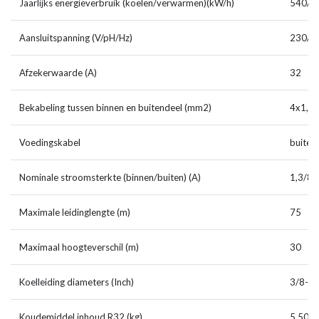
Jaarlijks energieverbruik (koelen/verwarmen)(kW/h)
540/3
Aansluitspanning (V/pH/Hz)
230/1
Afzekerwaarde (A)
32
Bekabeling tussen binnen en buitendeel (mm2)
4x1,5
Voedingskabel
buiten
Nominale stroomsterkte (binnen/buiten) (A)
1,3/8,
Maximale leidinglengte (m)
75
Maximaal hoogteverschil (m)
30
Koelleiding diameters (Inch)
3/8-5/
Koudemiddel inhoud R32 (kg)
5,50