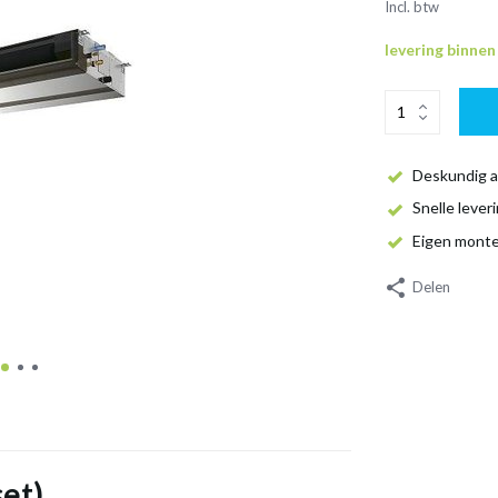
Incl. btw
levering binne
Deskundig a
Snelle lever
Eigen mont
Delen
set)