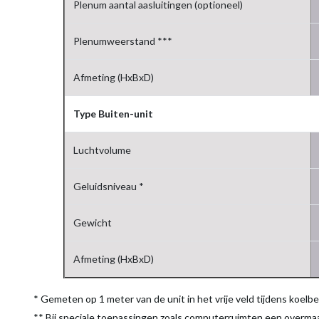
Plenum aantal aasluitingen (optioneel)
Plenumweerstand ***
Afmeting (HxBxD)
Type Buiten-unit
Luchtvolume
Geluidsniveau *
Gewicht
Afmeting (HxBxD)
* Gemeten op 1 meter van de unit in het vrije veld tijdens koelbed
** Bij speciale toepassingen zoals computerruimten een overm