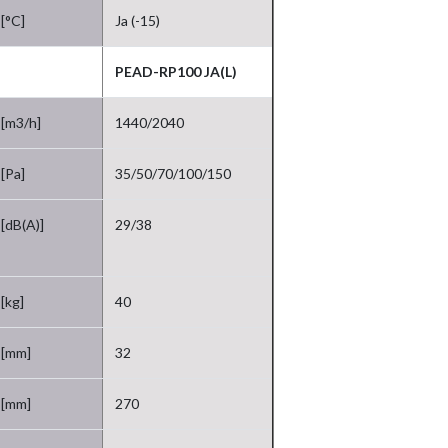
[°C]
Ja (-15)
PEAD-RP100 JA(L)
[m3/h]
1440/2040
[Pa]
35/50/70/100/150
[dB(A)]
29/38
[kg]
40
[mm]
32
[mm]
270