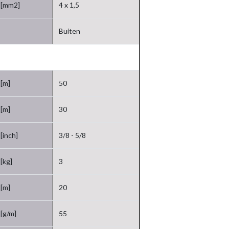
[mm2]
4 x 1,5
Buiten
[m]
50
[m]
30
[inch]
3/8 - 5/8
[kg]
3
[m]
20
[g/m]
55