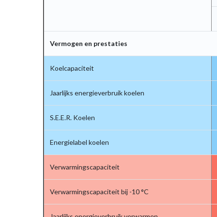
Vermogen en prestaties
Koelcapaciteit
Jaarlijks energieverbruik koelen
S.E.E.R. Koelen
Energielabel koelen
Verwarmingscapaciteit
Verwarmingscapaciteit bij -10 °C
Jaarlijks energieverbruik verwarmen