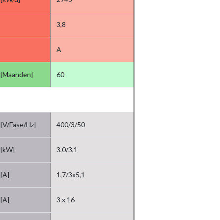
3,8
A
[Maanden]
60
[V/Fase/Hz]
400/3/50
[kW]
3,0/3,1
[A]
1,7/3x5,1
[A]
3 x 16