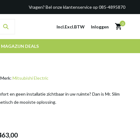
Vragen? Bel onze klantenservice op 085-4895870
0
Incl.
Excl.
BTW
Inloggen
MAGAZIJN DEALS
Merk:
Mitsubishi Electric
fort en geen installatie zichtbaar in uw ruimte? Dan is Mr. Slim
hetisch de mooiste oplossing.
463,00