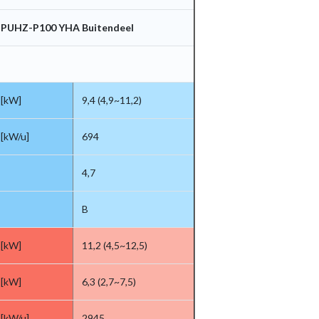
PUHZ-P100 YHA Buitendeel
[kW]
9,4 (4,9~11,2)
[kW/u]
694
4,7
B
[kW]
11,2 (4,5~12,5)
[kW]
6,3 (2,7~7,5)
[kW/u]
2945