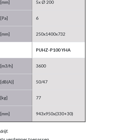
[mm]
5x Ø 200
[Pa]
6
[mm]
250x1400x732
PUHZ-P100 YHA
[m3/h]
3600
[dB(A)]
50/47
[kg]
77
[mm]
943x950x(330+30)
rijf.
aats verdamper toepassen.