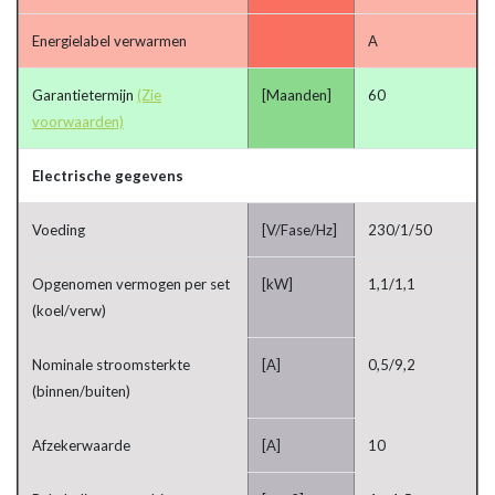
Energielabel verwarmen
A
Garantietermijn
(Zie
[Maanden]
60
voorwaarden)
Electrische gegevens
Voeding
[V/Fase/Hz]
230/1/50
Opgenomen vermogen per set
[kW]
1,1/1,1
(koel/verw)
Nominale stroomsterkte
[A]
0,5/9,2
(binnen/buiten)
Afzekerwaarde
[A]
10