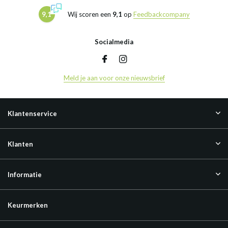
9,1
Wij scoren een
9,1
op
Feedbackcompany
Socialmedia
Meld je aan voor onze nieuwsbrief
Klantenservice
Klanten
Informatie
Keurmerken