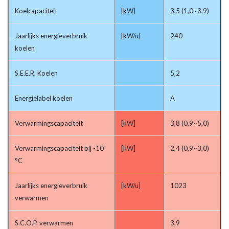
Koelcapaciteit
[kW]
3,5 (1,0~3,9)
Jaarlijks energieverbruik
[kW/u]
240
koelen
S.E.E.R. Koelen
5,2
Energielabel koelen
A
Verwarmingscapaciteit
[kW]
3,8 (0,9~5,0)
Verwarmingscapaciteit bij -10
[kW]
2,4 (0,9~3,0)
°C
Jaarlijks energieverbruik
[kW/u]
1023
verwarmen
S.C.O.P. verwarmen
3,9