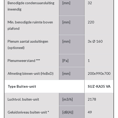
Benodigde condensaansluiting
[mm]
32
inwendig
Min. benodigde ruimte boven
[mm]
220
plafond
Plenum aantal aasluitingen
[mm]
3x Ø 160
(optioneel)
Plenumweerstand ***
[Pa]
1
Afmeting binnen-unit (HxBxD)
[mm]
200x990x700
Type Buiten-unit
SUZ-KA35 VA
Luchtvol. buiten-unit
[m3/h]
2178
Geluidsniveau buiten-unit *
[dB(A)]
49