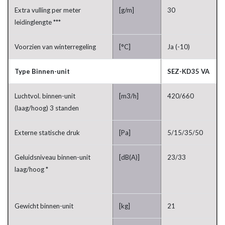
Extra vulling per meter
[g/m]
30
leidinglengte ***
Voorzien van winterregeling
[°C]
Ja (-10)
Type Binnen-unit
SEZ-KD35 VA
Luchtvol. binnen-unit
[m3/h]
420/660
(laag/hoog) 3 standen
Externe statische druk
[Pa]
5/15/35/50
Geluidsniveau binnen-unit
[dB(A)]
23/33
laag/hoog *
Gewicht binnen-unit
[kg]
21