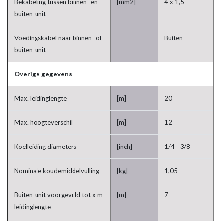
Bekabeling tussen binnen- en
[mm2]
4 x 1,5
buiten-unit
Voedingskabel naar binnen- of
Buiten
buiten-unit
Overige gegevens
Max. leidinglengte
[m]
20
Max. hoogteverschil
[m]
12
Koelleiding diameters
[inch]
1/4 - 3/8
Nominale koudemiddelvulling
[kg]
1,05
Buiten-unit voorgevuld tot x m
[m]
7
leidinglengte