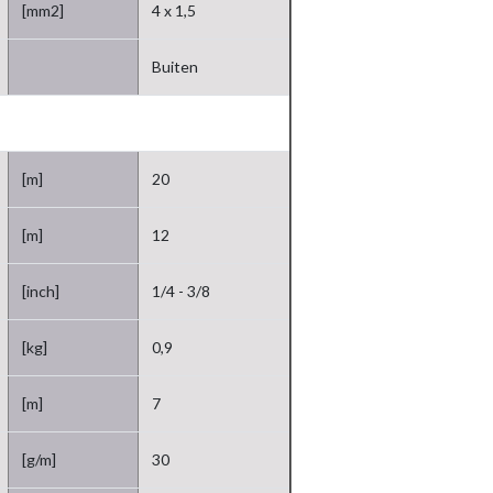
[mm2]
4 x 1,5
Buiten
[m]
20
[m]
12
[inch]
1/4 - 3/8
[kg]
0,9
[m]
7
[g/m]
30