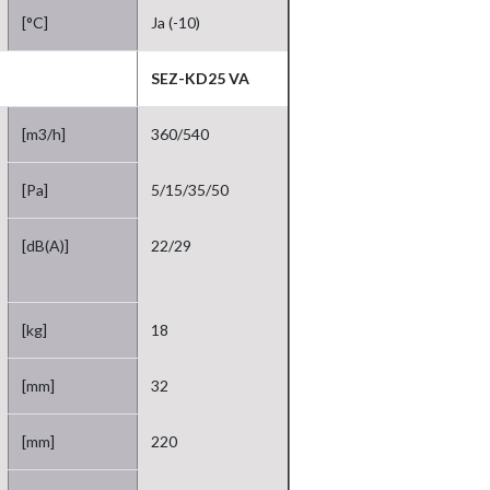
[°C]
Ja (-10)
SEZ-KD25 VA
[m3/h]
360/540
[Pa]
5/15/35/50
[dB(A)]
22/29
[kg]
18
[mm]
32
[mm]
220