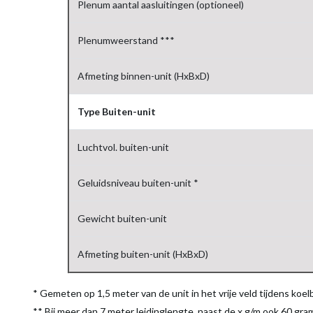
Plenum aantal aasluitingen (optioneel)
Plenumweerstand ***
Afmeting binnen-unit (HxBxD)
Type Buiten-unit
Luchtvol. buiten-unit
Geluidsniveau buiten-unit *
Gewicht buiten-unit
Afmeting buiten-unit (HxBxD)
* Gemeten op 1,5 meter van de unit in het vrije veld tijdens koelb
** Bij meer dan 7 meter leidinglengte, naast de x g/m ook 60 gr