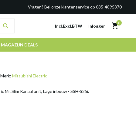
Vragen? Bel onze klantenservice op 085-4895870
0
Incl.
Excl.
BTW
Inloggen
MAGAZIJN DEALS
Merk:
Mitsubishi Electric
ric Mr. Slim Kanaal unit, Lage inbouw - SSH-S25i.