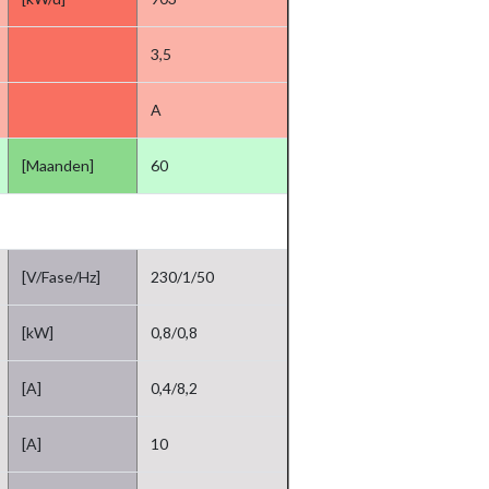
3,5
A
[Maanden]
60
[V/Fase/Hz]
230/1/50
[kW]
0,8/0,8
[A]
0,4/8,2
[A]
10