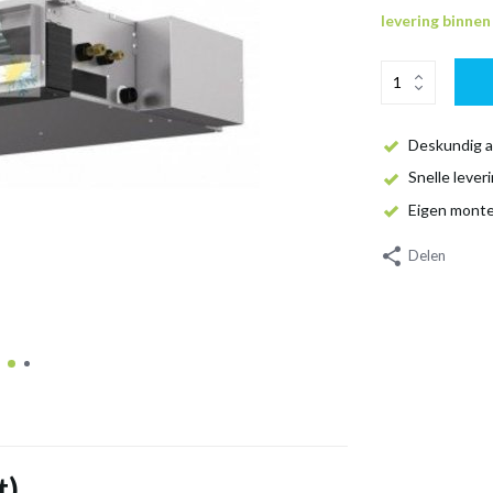
levering binne
Deskundig a
Snelle lever
Eigen mont
Delen
t)