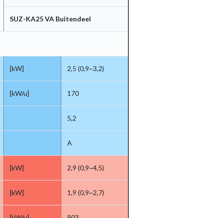
SUZ-KA25 VA Buitendeel
[kW]
2,5 (0,9~3,2)
[kW/u]
170
5,2
A
[kW]
2,9 (0,9~4,5)
[kW]
1,9 (0,9~2,7)
[kW/u]
903