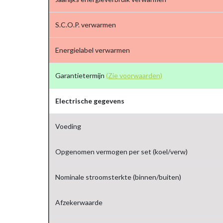
S.C.O.P. verwarmen
Energielabel verwarmen
Garantietermijn
(Zie voorwaarden)
Electrische gegevens
Voeding
Opgenomen vermogen per set (koel/verw)
Nominale stroomsterkte (binnen/buiten)
Afzekerwaarde