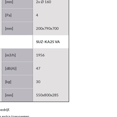
[mm]
2x Ø 160
[Pa]
4
[mm]
200x790x700
SUZ-KA25 VA
[m3/h]
1956
[dB(A)]
47
[kg]
30
[mm]
550x800x285
edrijf.
am extra toevoegen.