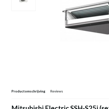
Productomschrijving
Reviews
Mitsubishi Electric SSH-S25i (se