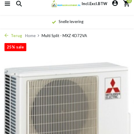
0
Incl.
Excl.
BTW
Snelle levering
Terug
Home
Multi Split - MXZ 4D72VA
25% sale