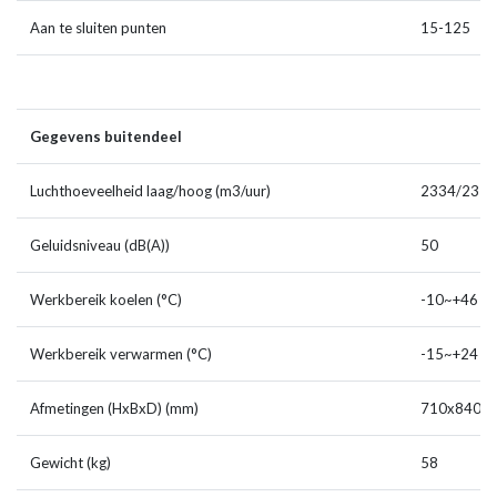
Aan te sluiten punten
15-125
Gegevens buitendeel
Luchthoeveelheid laag/hoog (m3/uur)
2334/2376
Geluidsniveau (dB(A))
50
Werkbereik koelen (°C)
-10~+46
Werkbereik verwarmen (°C)
-15~+24
Afmetingen (HxBxD) (mm)
710x840(+
Gewicht (kg)
58