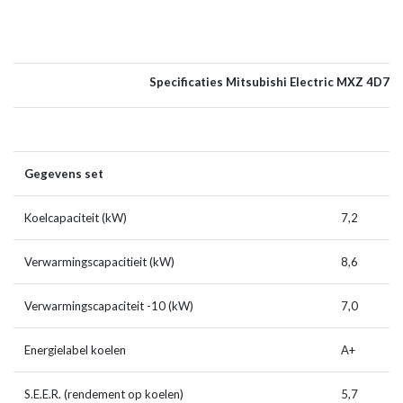
Specificaties Mitsubishi Electric MXZ 4D72
Gegevens set
Koelcapaciteit (kW)
7,2
Verwarmingscapacitieit (kW)
8,6
Verwarmingscapaciteit -10 (kW)
7,0
Energielabel koelen
A+
S.E.E.R. (rendement op koelen)
5,7