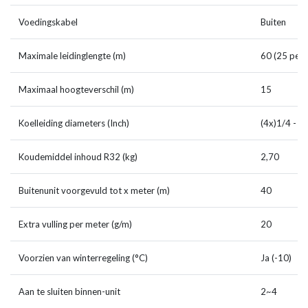
Voedingskabel
Buiten
Maximale leidinglengte (m)
60 (25 per u
Maximaal hoogteverschil (m)
15
Koelleiding diameters (Inch)
(4x)1/4 - (1
Koudemiddel inhoud R32 (kg)
2,70
Buitenunit voorgevuld tot x meter (m)
40
Extra vulling per meter (g/m)
20
Voorzien van winterregeling (°C)
Ja (-10)
Aan te sluiten binnen-unit
2~4