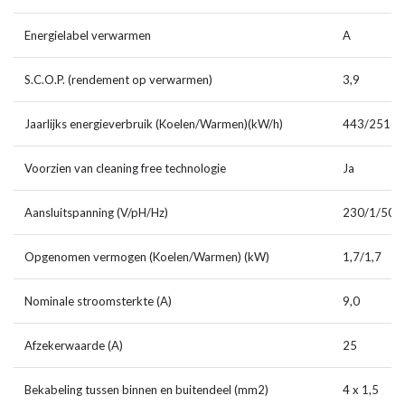
Energielabel verwarmen
A
S.C.O.P. (rendement op verwarmen)
3,9
Jaarlijks energieverbruik (Koelen/Warmen)(kW/h)
443/2516
Voorzien van cleaning free technologie
Ja
Aansluitspanning (V/pH/Hz)
230/1/50
Opgenomen vermogen (Koelen/Warmen) (kW)
1,7/1,7
Nominale stroomsterkte (A)
9,0
Afzekerwaarde (A)
25
Bekabeling tussen binnen en buitendeel (mm2)
4 x 1,5