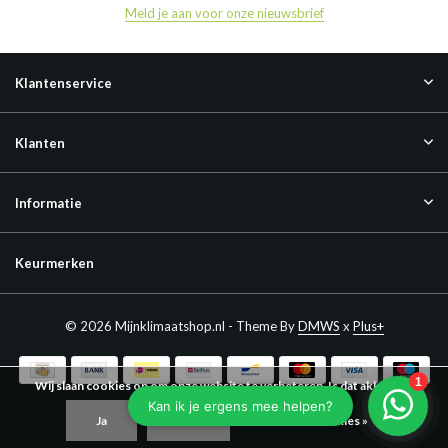
Meld je aan voor onze nieuwsbrief
Klantenservice
Klanten
Informatie
Keurmerken
© 2026 Mijnklimaatshop.nl - Theme By
DMWS
x
Plus+
Wij slaan cookies op om onze website te verbeteren. Is dat akkoord?
Ja
Nee
Meer over cookies »