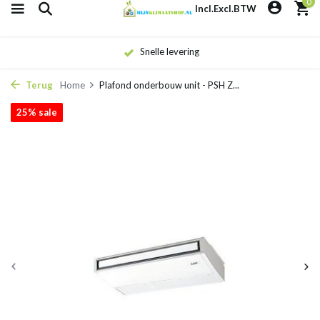
0
Incl.
Excl.
BTW
Eigen monteurs
Terug
Home
Plafond onderbouw unit - PSH Z...
25% sale