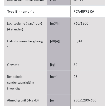
Type Binnen-unit
PCA-RP71 KA
Luchtvolume (laag/hoog)
[m3/h]
960/1200
(4 standen)
Geluidsniveau laag/hoog
[dB(A)]
35/41
*
Gewicht
[kg]
32
Benodigde
[mm]
26
condensaansluiting
inwendig
Afmeting unit (HxBxD)
[mm]
230x1280x680