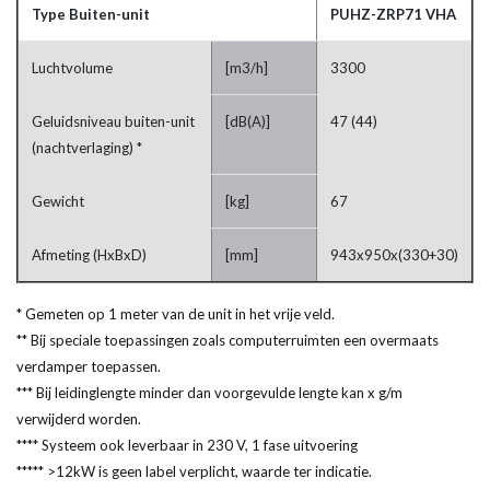
Type Buiten-unit
PUHZ-ZRP71 VHA
Luchtvolume
[m3/h]
3300
Geluidsniveau buiten-unit
[dB(A)]
47 (44)
(nachtverlaging) *
Gewicht
[kg]
67
Afmeting (HxBxD)
[mm]
943x950x(330+30)
* Gemeten op 1 meter van de unit in het vrije veld.
** Bij speciale toepassingen zoals computerruimten een overmaats
verdamper toepassen.
*** Bij leidinglengte minder dan voorgevulde lengte kan x g/m
verwijderd worden.
**** Systeem ook leverbaar in 230 V, 1 fase uitvoering
***** >12kW is geen label verplicht, waarde ter indicatie.