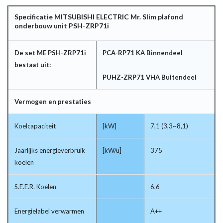
Specificatie MITSUBISHI ELECTRIC Mr. Slim plafond
onderbouw unit PSH-ZRP71i
De set ME PSH-ZRP71i
PCA-RP71 KA Binnendeel
bestaat uit:
PUHZ-ZRP71 VHA Buitendeel
Vermogen en prestaties
Koelcapaciteit
[kW]
7,1 (3,3~8,1)
Jaarlijks energieverbruik
[kW/u]
375
koelen
S.E.E.R. Koelen
6,6
Energielabel verwarmen
A++