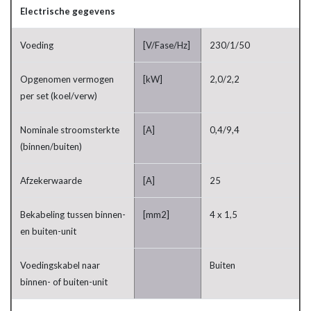
Electrische gegevens
Voeding
[V/Fase/Hz]
230/1/50
Opgenomen vermogen
[kW]
2,0/2,2
per set (koel/verw)
Nominale stroomsterkte
[A]
0,4/9,4
(binnen/buiten)
Afzekerwaarde
[A]
25
Bekabeling tussen binnen-
[mm2]
4 x 1,5
en buiten-unit
Voedingskabel naar
Buiten
binnen- of buiten-unit