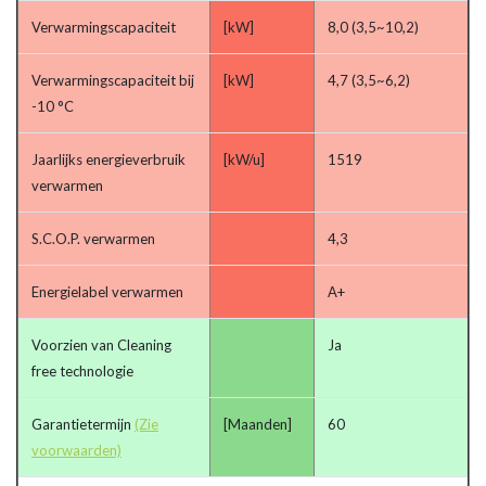
Verwarmingscapaciteit
[kW]
8,0 (3,5~10,2)
Verwarmingscapaciteit bij
[kW]
4,7 (3,5~6,2)
-10 °C
Jaarlijks energieverbruik
[kW/u]
1519
verwarmen
S.C.O.P. verwarmen
4,3
Energielabel verwarmen
A+
Voorzien van Cleaning
Ja
free technologie
Garantietermijn
(Zie
[Maanden]
60
voorwaarden)