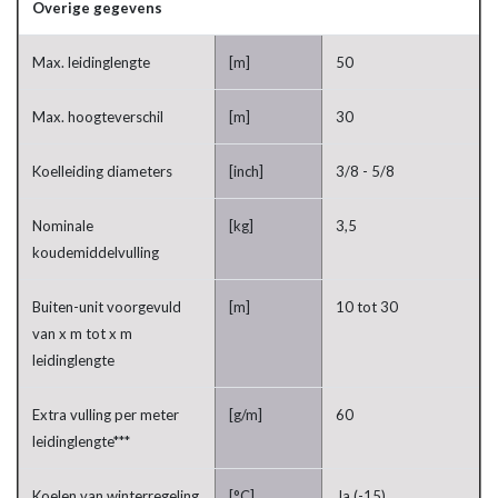
Overige gegevens
Max. leidinglengte
[m]
50
Max. hoogteverschil
[m]
30
Koelleiding diameters
[inch]
3/8 - 5/8
Nominale
[kg]
3,5
koudemiddelvulling
Buiten-unit voorgevuld
[m]
10 tot 30
van x m tot x m
leidinglengte
Extra vulling per meter
[g/m]
60
leidinglengte***
Koelen van winterregeling
[°C]
Ja (-15)