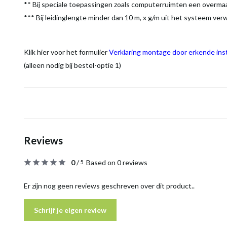
** Bij speciale toepassingen zoals computerruimten een overm
*** Bij leidinglengte minder dan 10 m, x g/m uit het systeem ver
Klik hier voor het formulier
Verklaring montage door erkende inst
(alleen nodig bij bestel-optie 1)
Reviews
0
/
Based on 0 reviews
5
Er zijn nog geen reviews geschreven over dit product..
Schrijf je eigen review