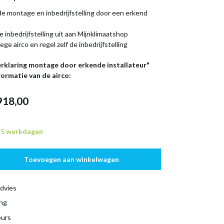
f de montage en inbedrijfstelling door een erkend
e inbedrijfstelling uit aan Mijnklimaatshop
lege airco en regel zelf de inbedrijfstelling
Verklaring montage door erkende installateur"
formatie van de airco:
918,00
n 5 werkdagen
Toevoegen aan winkelwagen
dvies
ing
eurs