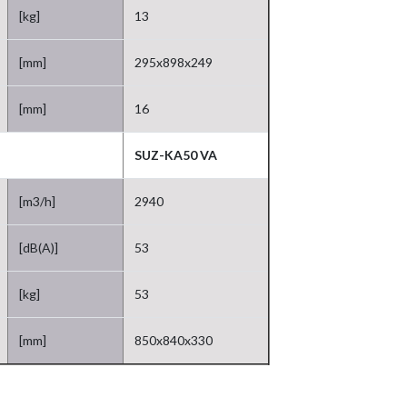
[kg]
13
[mm]
295x898x249
[mm]
16
SUZ-KA50 VA
[m3/h]
2940
[dB(A)]
53
[kg]
53
[mm]
850x840x330