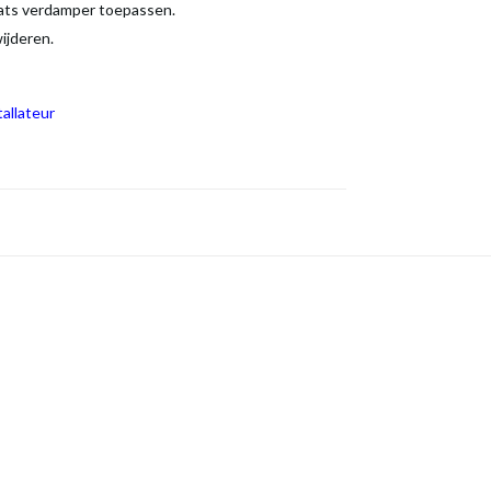
aats verdamper toepassen.
wijderen.
allateur