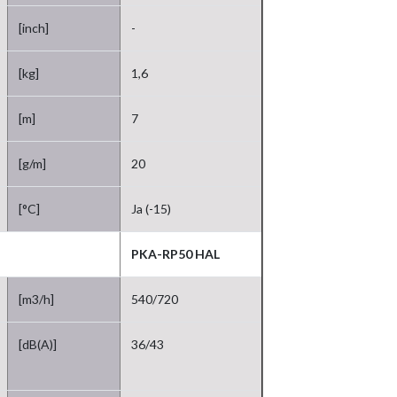
[inch]
-
[kg]
1,6
[m]
7
[g/m]
20
[°C]
Ja (-15)
PKA-RP50 HAL
[m3/h]
540/720
[dB(A)]
36/43