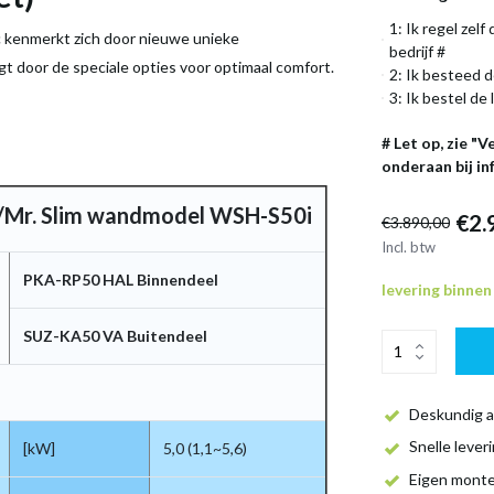
1: Ik regel zel
c kenmerkt zich door nieuwe unieke
bedrijf #
rgt door de speciale opties voor optimaal comfort.
2: Ik besteed d
3: Ik bestel de 
# Let op, zie "
onderaan bij in
/Mr. Slim wandmodel WSH-S50i
€2.
€3.890,00
Incl. btw
PKA-RP50 HAL Binnendeel
levering binne
SUZ-KA50 VA Buitendeel
Deskundig a
Snelle lever
[kW]
5,0 (1,1~5,6)
Eigen mont