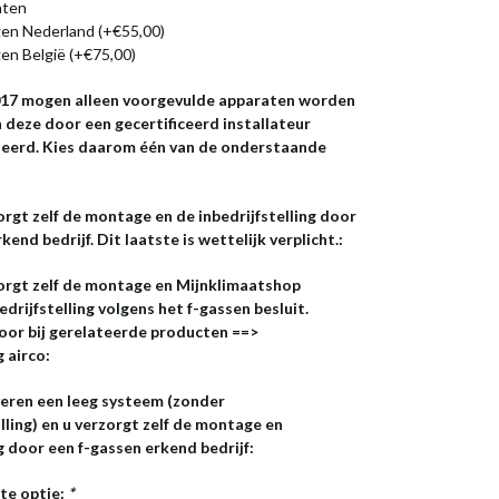
nten
en Nederland (+€55,00)
en België (+€75,00)
2017 mogen alleen voorgevulde apparaten worden
 deze door een gecertificeerd installateur
leerd. Kies daarom één van de onderstaande
orgt zelf de montage en de inbedrijfstelling door
end bedrijf. Dit laatste is wettelijk verplicht.:
zorgt zelf de montage en Mijnklimaatshop
edrijfstelling volgens het f-gassen besluit.
oor bij gerelateerde producten ==>
g airco:
veren een leeg systeem (zonder
ling) en u verzorgt zelf de montage en
ng door een f-gassen erkend bedrijf:
te optie:
*