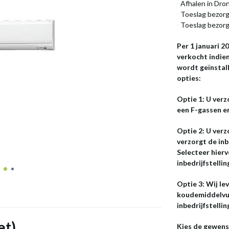
Afhalen in Dro
Toeslag bezorg
Toeslag bezorg
Per 1 januari 
verkocht indien
wordt geïnstal
opties:
Optie 1: U verz
een F-gassen erk
Optie 2: U ver
verzorgt de inb
Selecteer hierv
inbedrijfstellin
Optie 3: Wij le
koudemiddelvul
inbedrijfstelli
et)
Kies de gewens