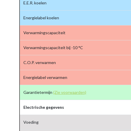
E.E.R. koelen
Energielabel koelen
Verwarmingscapaciteit
Verwarmingscapaciteit bij -10 °C
C.O.P. verwarmen
Energielabel verwarmen
Garantietermijn
(Zie voorwaarden)
Electrische gegevens
Voeding