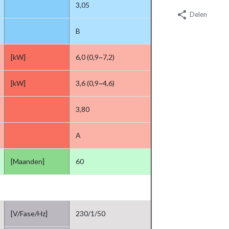
3,05
Delen
B
[kW]
6,0 (0,9~7,2)
[kW]
3,6 (0,9~4,6)
3,80
A
[Maanden]
60
[V/Fase/Hz]
230/1/50