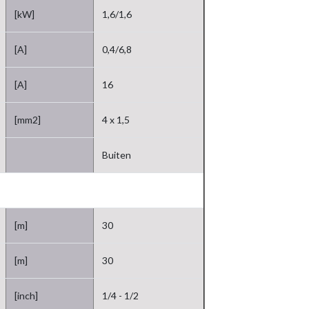
[kW]
1,6/1,6
[A]
0,4/6,8
[A]
16
[mm2]
4 x 1,5
Buiten
[m]
30
[m]
30
[inch]
1/4 - 1/2