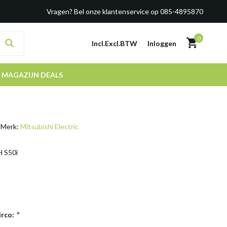
Vragen? Bel onze klantenservice op 085-4895870
0
Incl.
Excl.
BTW
Inloggen
MAGAZIJN DEALS
Merk:
Mitsubishi Electric
H S50i
irco:
*