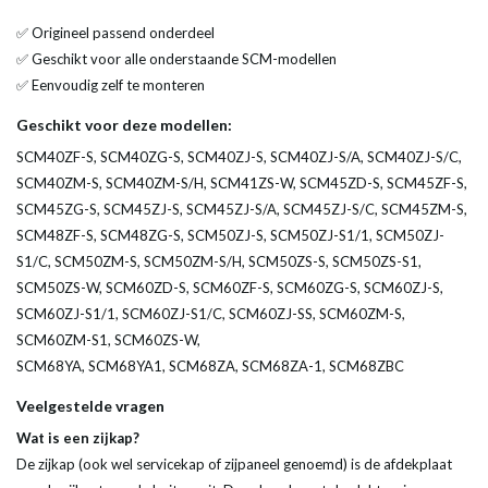
✅ Origineel passend onderdeel
✅ Geschikt voor alle onderstaande SCM-modellen
✅ Eenvoudig zelf te monteren
Geschikt voor deze modellen:
SCM40ZF-S, SCM40ZG-S, SCM40ZJ-S, SCM40ZJ-S/A, SCM40ZJ-S/C,
SCM40ZM-S, SCM40ZM-S/H, SCM41ZS-W, SCM45ZD-S, SCM45ZF-S,
SCM45ZG-S, SCM45ZJ-S, SCM45ZJ-S/A, SCM45ZJ-S/C, SCM45ZM-S,
SCM48ZF-S, SCM48ZG-S, SCM50ZJ-S, SCM50ZJ-S1/1, SCM50ZJ-
S1/C, SCM50ZM-S, SCM50ZM-S/H, SCM50ZS-S, SCM50ZS-S1,
SCM50ZS-W, SCM60ZD-S, SCM60ZF-S, SCM60ZG-S, SCM60ZJ-S,
SCM60ZJ-S1/1, SCM60ZJ-S1/C, SCM60ZJ-SS, SCM60ZM-S,
SCM60ZM-S1, SCM60ZS-W,
SCM68YA, SCM68YA1, SCM68ZA, SCM68ZA-1, SCM68ZBC
Veelgestelde vragen
Wat is een zijkap?
De zijkap (ook wel servicekap of zijpaneel genoemd) is de afdekplaat