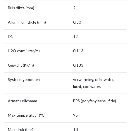
Buis dikte (mm)
2
Alluminium dikte (mm)
0,30
DN
12
H2O cont (Liter/m)
0,113
Gewicht (Kg/m)
0,133
Systeemgebonden
verwarming, drinkwater,
lucht, coolwater.
Armatuurlichaam
PPS (polyfenyleensulfide)
Max temperatuur (°C)
95
Max druk (bar)
10