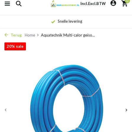
0
Incl.
Excl.
BTW
Eigen monteurs
Terug
Home
Aquatechnik Multi-calor geïso...
20% sale