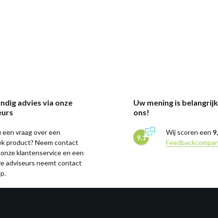
ndig advies via onze
Uw mening is belangrij
eurs
ons!
 een vraag over een
Wij scoren een
9
9,1
iek product? Neem contact
Feedbackcompa
 onze klantenservice en een
ze adviseurs neemt contact
p.