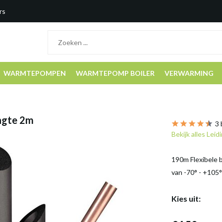
rs
WARMTEPOMPEN
WARMTEPOMP BOILER
VERWARMING
engte 2m
3 
Bekijk alles Leid
190m Flexibele b
van -70° - +105
Kies uit: