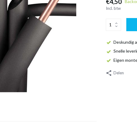
€4,50
Backo
Incl. btw
Deskundig a
Snelle lever
Eigen mont
Delen