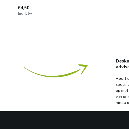
€4,50
Incl. btw
Desku
advis
Heeft u
specif
op met
van on
met u o