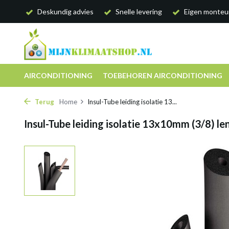
Deskundig advies
Snelle levering
Eigen monteu
AIRCONDITIONING
TOEBEHOREN AIRCONDITIONING
Terug
Home
Insul-Tube leiding isolatie 13...
Insul-Tube leiding isolatie 13x10mm (3/8) l