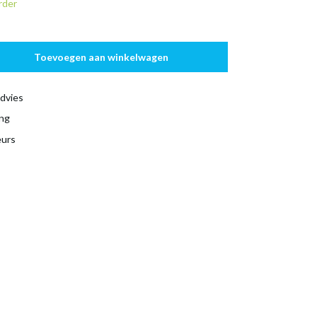
rder
Toevoegen aan winkelwagen
dvies
ing
eurs