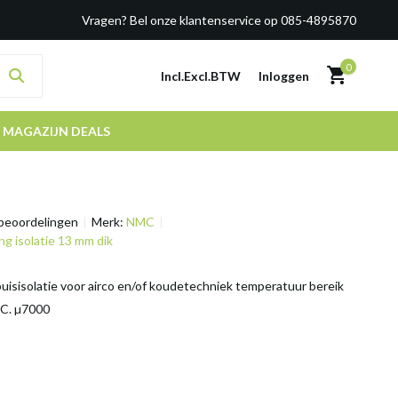
Vragen? Bel onze klantenservice op 085-4895870
0
Incl.
Excl.
BTW
Inloggen
MAGAZIJN DEALS
beoordelingen
Merk:
NMC
ing isolatie 13 mm dik
uisisolatie voor airco en/of koudetechniek temperatuur bereik
°C. µ7000