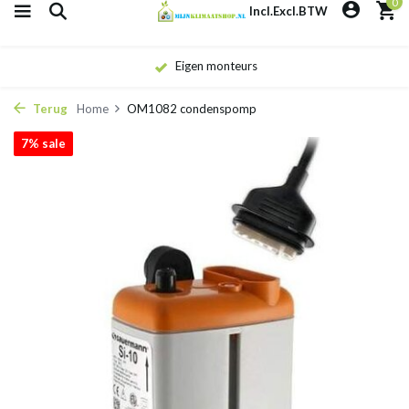
0
Incl.
Excl.
BTW
Eigen monteurs
Terug
Home
OM1082 condenspomp
7% sale