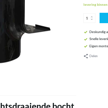
levering binne
Deskundig a
Snelle lever
Eigen mont
Delen
htsdraaiende bocht