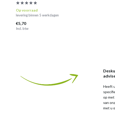
Op voorraad
levering binnen 5 werkdagen
€5,70
Incl. btw
Desku
advis
Heeft u
specif
op met
van on
met u o