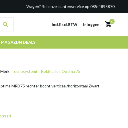
Vragen? Bel onze klantenservice op 085-4895870
0
Incl.
Excl.
BTW
Inloggen
MAGAZIJN DEALS
Merk:
Tecnosystemi
Bekijk alles Optima 75
tima MRD75 rechter bocht verticaal/horizontaal Zwart
orraad