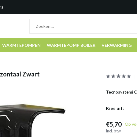
rs
WARMTEPOMPEN
WARMTEPOMP BOILER
VERWARMING
izontaal Zwart
Tecnosystemi Op
Kies uit:
€5,70
Op vo
Incl. btw