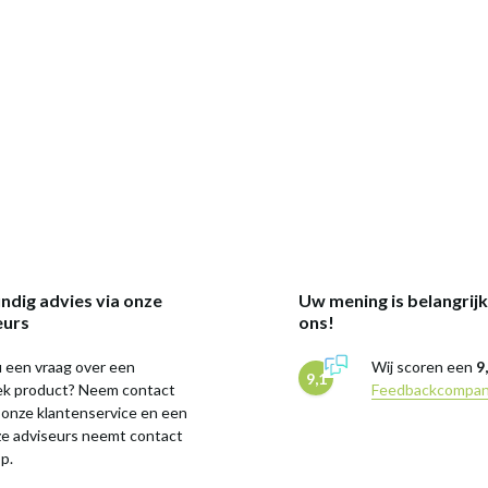
ndig advies via onze
Uw mening is belangrij
eurs
ons!
 een vraag over een
Wij scoren een
9
9,1
iek product? Neem contact
Feedbackcompa
 onze klantenservice en een
ze adviseurs neemt contact
p.