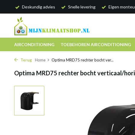
Deskundig advies
Snelle levering
Eigen monteu
AIRCONDITIONING
TOEBEHOREN AIRCONDITIONING
Terug
Home
Optima MRD75 rechter bocht ver...
Optima MRD75 rechter bocht verticaal/hor