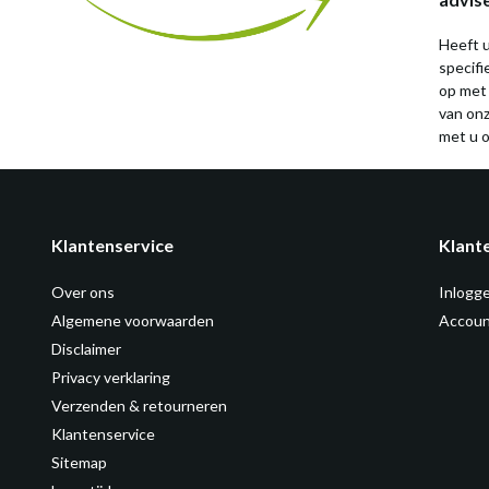
Heeft u
specif
op met
van on
met u o
Klantenservice
Klant
Over ons
Inlogg
Algemene voorwaarden
Accoun
Disclaimer
Privacy verklaring
Verzenden & retourneren
Klantenservice
Sitemap