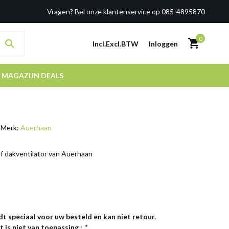
Vragen? Bel onze klantenservice op 085-4895870
0
Incl.
Excl.
BTW
Inloggen
MAGAZIJN DEALS
Merk:
Auerhaan
 dakventilator van Auerhaan
dt speciaal voor uw besteld en kan niet retour.
 is niet van toepassing.:
*