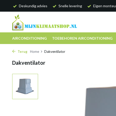
Deskundig advies
Snelle levering
Eigen monteu
AIRCONDITIONING
TOEBEHOREN AIRCONDITIONING
Terug
Home
Dakventilator
Dakventilator