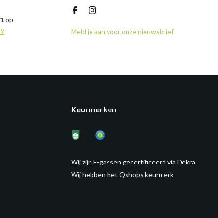
,1
op
ny
Meld je aan voor onze nieuwsbrief
Keurmerken
Wij zijn F-gassen gecertificeerd via Dekra
Wij hebben het Qshops keurmerk