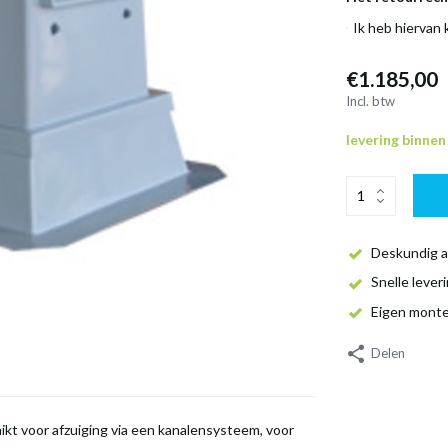
Ik heb hiervan
€1.185,00
Incl. btw
levering binne
Deskundig a
Snelle lever
Eigen mont
Delen
ikt voor afzuiging via een kanalensysteem, voor