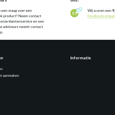
 een vraag over een
Wij scoren een
9
9,1
iek product? Neem contact
Feedbackcompa
 onze klantenservice en een
ze adviseurs neemt contact
p.
en
Informatie
en
t aanmaken