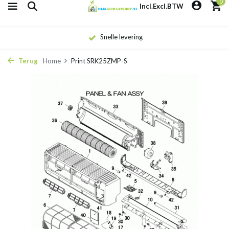
0
Incl.
Excl.
BTW
Snelle levering
Terug
Home
Print SRK25ZMP-S