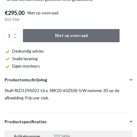
€295,00
Niet op voorraad
Incl. btw
Niet op voorraad
Deskundig advies
Snelle levering
Eigen monteurs
Productomschrijving
Shaft RLD129A021 t.b.v. SRK20-60ZS(X)-S/W nummer 30 op de
afbeelding. Prijs per stuk.
Productspecificaties
Artikelnummer
7012496