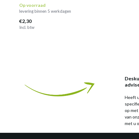
Op voorraad
levering binnen 5 werkdagen
€2,30
Incl. btw
Desku
advis
Heeft u
specif
op met
van on
met u o