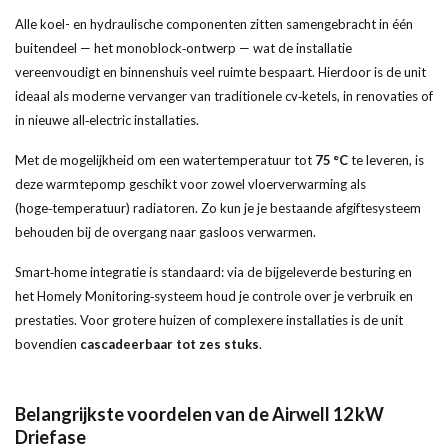
Alle koel- en hydraulische componenten zitten samengebracht in één
buitendeel — het monoblock‑ontwerp — wat de installatie
vereenvoudigt en binnenshuis veel ruimte bespaart. Hierdoor is de unit
ideaal als moderne vervanger van traditionele cv‑ketels, in renovaties of
in nieuwe all‑electric installaties.
Met de mogelijkheid om een watertemperatuur tot
75 °C
te leveren, is
deze warmtepomp geschikt voor zowel vloerverwarming als
(hoge‑temperatuur) radiatoren. Zo kun je je bestaande afgiftesysteem
behouden bij de overgang naar gasloos verwarmen.
Smart‑home integratie is standaard: via de bijgeleverde besturing en
het Homely Monitoring‑systeem houd je controle over je verbruik en
prestaties. Voor grotere huizen of complexere installaties is de unit
bovendien
cascadeerbaar tot zes stuks
.
Belangrijkste voordelen van de Airwell 12 kW
Driefase