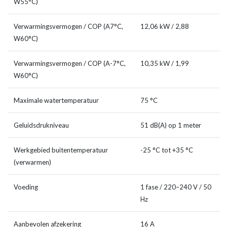
W55°C)
Verwarmingsvermogen / COP (A7°C,
12,06 kW / 2,88
W60°C)
Verwarmingsvermogen / COP (A-7°C,
10,35 kW / 1,99
W60°C)
Maximale watertemperatuur
75 °C
Geluidsdrukniveau
51 dB(A) op 1 meter
Werkgebied buitentemperatuur
-25 °C tot +35 °C
(verwarmen)
Voeding
1 fase / 220–240 V / 50
Hz
Aanbevolen afzekering
16 A