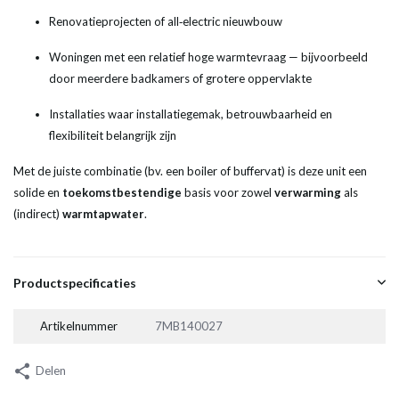
Renovatieprojecten of all‑electric nieuwbouw
Woningen met een relatief hoge warmtevraag — bijvoorbeeld
door meerdere badkamers of grotere oppervlakte
Installaties waar installatiegemak, betrouwbaarheid en
flexibiliteit belangrijk zijn
Met de juiste combinatie (bv. een boiler of buffervat) is deze unit een
solide en
toekomstbestendige
basis voor zowel
verwarming
als
(indirect)
warm
tapwater
.
Productspecificaties
Artikelnummer
7MB140027
Delen