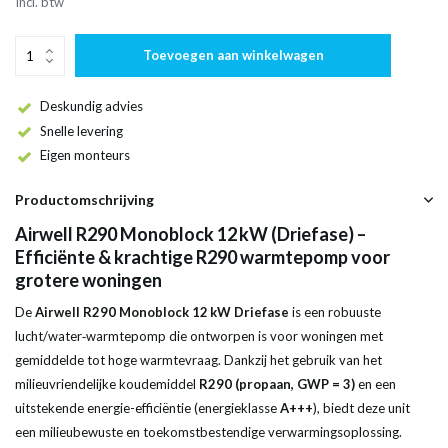
Incl. btw
Toevoegen aan winkelwagen
Deskundig advies
Snelle levering
Eigen monteurs
Productomschrijving
Airwell R290 Monoblock 12 kW (Driefase) –
Efficiënte & krachtige R290 warmtepomp voor
grotere woningen
De
Airwell R290 Monoblock 12 kW Driefase
is een robuuste
lucht/water‑warmtepomp die ontworpen is voor woningen met
gemiddelde tot hoge warmtevraag. Dankzij het gebruik van het
milieuvriendelijke koudemiddel
R290 (propaan, GWP = 3)
en een
uitstekende energie-efficiëntie (energieklasse
A+++
), biedt deze unit
een milieubewuste en toekomstbestendige verwarmingsoplossing.