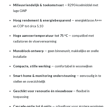
Milieuvriendelijk & toekomstvast
— R290‑koelmiddel met
lage GWP
Hoog rendement & energiebesparend
— energieklasse A+++
en COP tot circa 5,10
Hoge aanvoertemperatuur tot 75 °C
— compatibel met
radiatoren én vloerverwarming
Monoblock‑ontwerp
— geen binnenunit, makkelijke en snelle
installatie
Compacte, stille werking
— comfortabel in woonwijken
Smart‑home & monitoring ondersteuning
— eenvoudig in te
stellen en overzichtelijk
Geschikt voor renovatie én nieuwbouw
— flexibel in
toepassing
Cascade‑optie tot 6 units
— schaalbaar voor grotere woningen