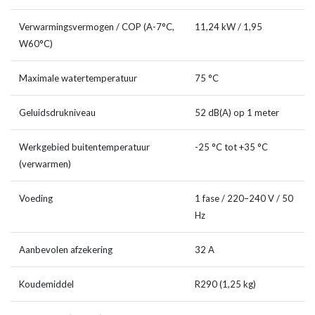
Verwarmingsvermogen / COP (A-7°C,
11,24 kW / 1,95
W60°C)
Maximale watertemperatuur
75 °C
Geluidsdrukniveau
52 dB(A) op 1 meter
Werkgebied buitentemperatuur
-25 °C tot +35 °C
(verwarmen)
Voeding
1 fase / 220–240 V / 50
Hz
Aanbevolen afzekering
32 A
Koudemiddel
R290 (1,25 kg)