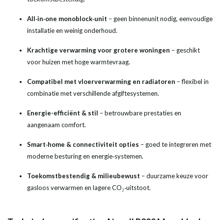
All‑in‑one monoblock‑unit
– geen binnenunit nodig, eenvoudige
installatie en weinig onderhoud.
Krachtige verwarming voor grotere woningen
– geschikt
voor huizen met hoge warmtevraag.
Compatibel met vloerverwarming en radiatoren
– flexibel in
combinatie met verschillende afgiftesystemen.
Energie-efficiënt & stil
– betrouwbare prestaties en
aangenaam comfort.
Smart‑home & connectiviteit opties
– goed te integreren met
moderne besturing en energie‑systemen.
Toekomstbestendig & milieubewust
– duurzame keuze voor
gasloos verwarmen en lagere CO₂‑uitstoot.