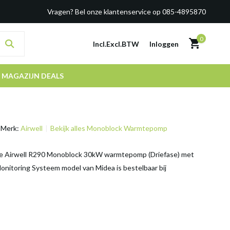
Vragen? Bel onze klantenservice op 085-4895870
0
Incl.
Excl.
BTW
Inloggen
MAGAZIJN DEALS
Merk:
Airwell
Bekijk alles Monoblock Warmtepomp
e Airwell R290 Monoblock 30kW warmtepomp (Driefase) met
onitoring Systeem model van Midea is bestelbaar bij