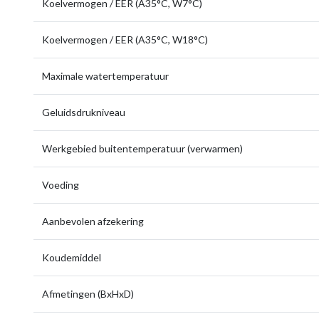
Koelvermogen / EER (A35°C, W7°C)
Koelvermogen / EER (A35°C, W18°C)
Maximale watertemperatuur
Geluidsdrukniveau
Werkgebied buitentemperatuur (verwarmen)
Voeding
Aanbevolen afzekering
Koudemiddel
Afmetingen (BxHxD)