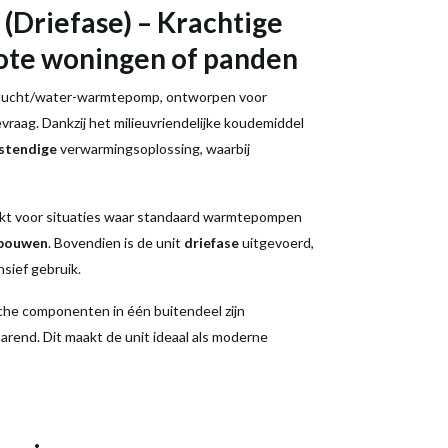
(Driefase) – Krachtige
ote woningen of panden
 lucht/water-warmtepomp, ontworpen voor
aag. Dankzij het milieuvriendelijke koudemiddel
stendige
verwarmingsoplossing, waarbij
ikt voor situaties waar standaard warmtepompen
ebouwen
. Bovendien is de unit
driefase
uitgevoerd,
nsief gebruik.
sche componenten in één buitendeel zijn
parend. Dit maakt de unit ideaal als moderne