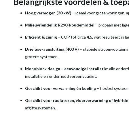
Belangrijkste voordelen & toep
Hoog vermogen (30 kW)
– ideaal voor grote woningen, 
Milieuvriendelijk R290-koudemiddel
– propaan met lage
Efficiënt & zuinig
– COP tot circa
4,5
, wat resulteert in 
Driefase-aansluiting (400 V)
– stabiele stroomvoorzienin
grotere systemen.
Monoblock design – eenvoudige installatie
: alle onder
installatie en onderhoud vereenvoudigt.
Geschikt voor verwarming én koeling
– flexibel systeem
Geschikt voor radiatoren, vloerverwarming of hybrid
afgiftesystemen.