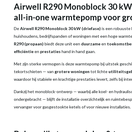
Airwell R290 Monoblock 30 kW 
all-in-one warmtepomp voor gr
De
Airwell R290 Monoblock 30 kW (driefase)
is een robuuste
huishoudens, bedrijfspanden of woningen met een hoge warmtevr
R290 (propaan)
biedt deze unit een
duurzame
en
toekomstbe
efficiëntie
en
prestaties
hand in hand gaan.
Met zijn sterke vermogen is deze warmtepomp bij uitstek gesch
tekortschieten — van
grotere woningen
tot lichte
utiliteitsg
waardoor hij stabiele en krachtige prestaties levert, zelfs bij inte
Dankzij het monoblock-ontwerp — waarbij alle koel- en hydrauli
ondergebracht — blijft de installatie overzichtelijk en ruimtebes
vervanger voor gasgestookte ketels of voor nieuwe installaties.