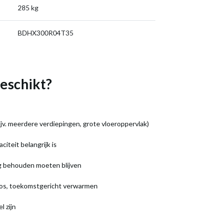
285 kg
BDHX300R04T35
eschikt?
v. meerdere verdiepingen, grote vloeroppervlak)
citeit belangrijk is
ng behouden moeten blijven
loos, toekomstgericht verwarmen
l zijn