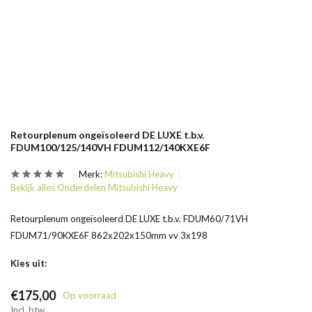
Retourplenum ongeïsoleerd DE LUXE t.b.v.
FDUM100/125/140VH FDUM112/140KXE6F
Merk:
Mitsubishi Heavy
Bekijk alles Onderdelen Mitsubishi Heavy
Retourplenum ongeïsoleerd DE LUXE t.b.v. FDUM60/71VH
FDUM71/90KXE6F 862x202x150mm vv 3x198
Kies uit:
€175,00
Op voorraad
Incl. btw