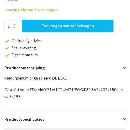
levering binnen 5 werkdagen
Toevoegen aan winkelwagen
Deskundig advies
Snelle levering
Eigen monteurs
Productomschrijving
Retourplenum ongeïsoleerd DE LUXE
Geschikt voor: FDUM60/71VH FDUM71/90KXE6F 862x202x150mm
vv 3x198
Productspecificaties