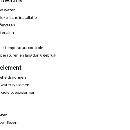
ideaal is
an water
lektrische installatie
ffervaten
terialen
le temperatuurcontrole
eraturen en langdurig gebruik
selement
ligheidsnormen
rmwatersystemen
rciële toepassingen
aten
sverliezen