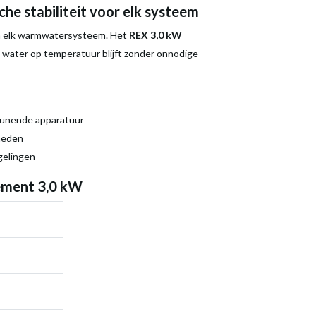
he stabiliteit voor elk systeem
 in elk warmwatersysteem. Het
REX 3,0 kW
 water op temperatuur blijft zonder onnodige
eunende apparatuur
heden
gelingen
lement 3,0 kW