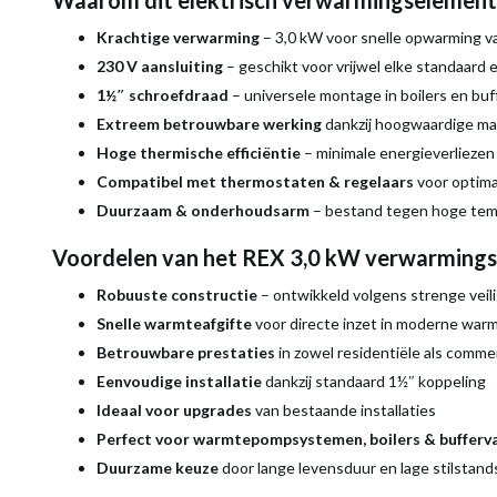
Waarom dit elektrisch verwarmingselement 
Krachtige verwarming
– 3,0 kW voor snelle opwarming v
230 V aansluiting
– geschikt voor vrijwel elke standaard e
1½″ schroefdraad
– universele montage in boilers en bu
Extreem betrouwbare werking
dankzij hoogwaardige ma
Hoge thermische efficiëntie
– minimale energieverliezen
Compatibel met thermostaten & regelaars
voor optima
Duurzaam & onderhoudsarm
– bestand tegen hoge temp
Voordelen van het REX 3,0 kW verwarming
Robuuste constructie
– ontwikkeld volgens strenge vei
Snelle warmteafgifte
voor directe inzet in moderne wa
Betrouwbare prestaties
in zowel residentiële als comme
Eenvoudige installatie
dankzij standaard 1½″ koppeling
Ideaal voor upgrades
van bestaande installaties
Perfect voor warmtepompsystemen, boilers & bufferv
Duurzame keuze
door lange levensduur en lage stilstand