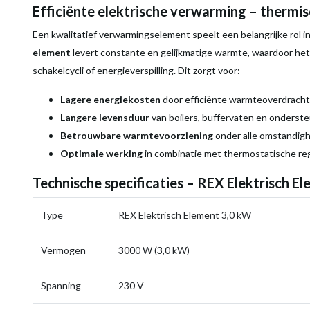
Efficiënte elektrische verwarming – thermisc
Een kwalitatief verwarmingselement speelt een belangrijke rol
element
levert constante en gelijkmatige warmte, waardoor het
schakelcycli of energieverspilling. Dit zorgt voor:
Lagere energiekosten
door efficiënte warmteoverdracht
Langere levensduur
van boilers, buffervaten en onderst
Betrouwbare warmtevoorziening
onder alle omstandig
Optimale werking
in combinatie met thermostatische re
Technische specificaties – REX Elektrisch E
Type
REX Elektrisch Element 3,0 kW
Vermogen
3000 W (3,0 kW)
Spanning
230 V