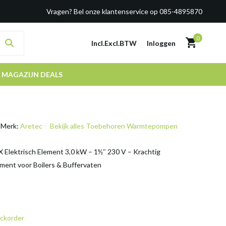
Vragen? Bel onze klantenservice op 085-4895870
0
Incl.
Excl.
BTW
Inloggen
MAGAZIJN DEALS
Merk:
Aretec
Bekijk alles Toebehoren Warmtepompen
X Elektrisch Element 3,0 kW – 1½″ 230 V – Krachtig
ent voor Boilers & Buffervaten
ckorder