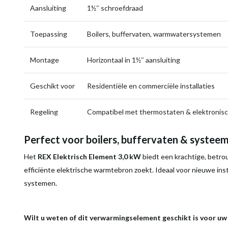
Aansluiting
1½″ schroefdraad
Toepassing
Boilers, buffervaten, warmwatersystemen
Montage
Horizontaal in 1½″ aansluiting
Geschikt voor
Residentiële en commerciële installaties
Regeling
Compatibel met thermostaten & elektronisc
Perfect voor boilers, buffervaten & systee
Het
REX Elektrisch Element 3,0 kW
biedt een krachtige, betr
efficiënte elektrische warmtebron zoekt. Ideaal voor nieuwe ins
systemen.
Wilt u weten of dit verwarmingselement geschikt is voor uw 