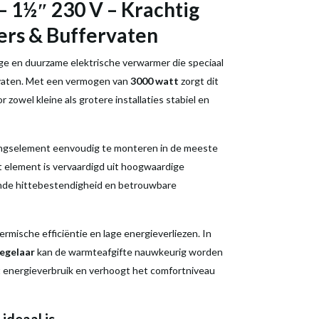
– 1½″ 230 V – Krachtig
ers & Buffervaten
ige en duurzame elektrische verwarmer die speciaal
rvaten. Met een vermogen van
3000 watt
zorgt dit
zowel kleine als grotere installaties stabiel en
ngselement eenvoudig te monteren in de meeste
 element is vervaardigd uit hoogwaardige
kende hittebestendigheid en betrouwbare
mische efficiëntie en lage energieverliezen. In
regelaar
kan de warmteafgifte nauwkeurig worden
 energieverbruik en verhoogt het comfortniveau