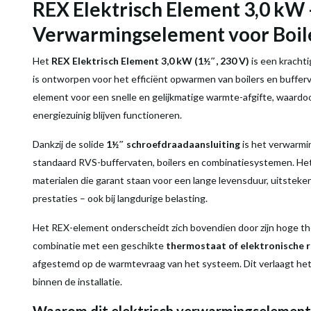
REX Elektrisch Element 3,0 kW 
Verwarmingselement voor Boil
Het
REX Elektrisch Element 3,0 kW (1½″, 230 V)
is een kracht
is ontworpen voor het efficiënt opwarmen van boilers en buffe
element voor een snelle en gelijkmatige warmte-afgifte, waardoor 
energiezuinig blijven functioneren.
Dankzij de solide
1½″ schroefdraadaansluiting
is het verwarmi
standaard RVS-buffervaten, boilers en combinatiesystemen. Het
materialen die garant staan voor een lange levensduur, uitste
prestaties – ook bij langdurige belasting.
Het REX-element onderscheidt zich bovendien door zijn hoge ther
combinatie met een geschikte
thermostaat of elektronische 
afgestemd op de warmtevraag van het systeem. Dit verlaagt het
binnen de installatie.