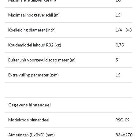
Maximale leidinglengte (m)
20
Maximaal hoogteverschil (m)
15
Koelleiding diameter (Inch)
1/4 - 3/8
Koudemiddel inhoud R32 (kg)
0,75
Buitenunit voorgevuld tot x meter (m)
5
Extra vulling per meter (g/m)
15
Gegevens binnendeel
Modelcode binnendeel
RSG-09
Afmetingen (HxBxD) (mm)
834x270x