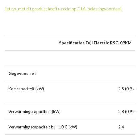
Let op, met dit product heeft u recht op E.I.A. belastingvoordeel.
Specificaties Fuji Electric RSG-09KM
Gegevens set
Koelcapaciteit (kW)
2,5 (0
Verwarmingscapacitieit (kW)
2,8 (0,9 ~ 5
Verwarmingscapaciteit bij -10 C (kW)
2,4