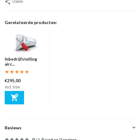
Delen
Gerelateerde producten:
Inbedrijfstelling
airc...
€295,00
Incl. btw
Reviews
0
/
Based on 0 reviews
5