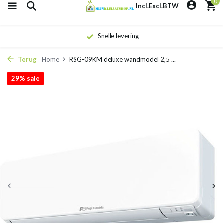
0
Incl.
Excl.
BTW
Snelle levering
Terug
Home
RSG-09KM deluxe wandmodel 2,5 ...
29% sale