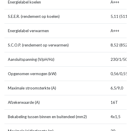
Energielabel koelen
A+++
S.E.E.R. (rendement op koelen)
5,11 (511 %
Energielabel verwarmen
A+++
S.C.O.P. (rendement op verwarmen)
8,52 (852 %
Aansluitspanning (V/pH/Hz)
230/1/50
Opgenomen vermogen (kW)
0,56/0,555
Maximale stroomsterkte (A)
6,5/9,0
Afzekerwaarde (A)
16T
Bekabeling tussen binnen en buitendeel (mm2)
4x1,5