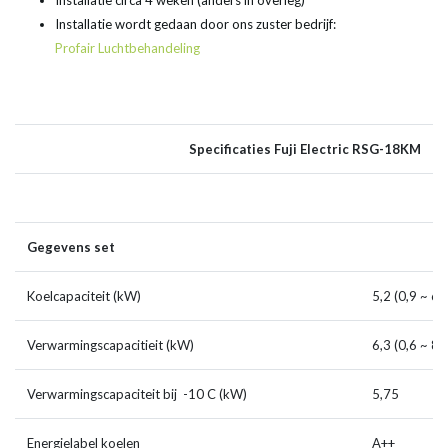
Installatie circa 4 weken (anders in overleg)
Installatie wordt gedaan door ons zuster bedrijf:
Profair Luchtbehandeling
Specificaties Fuji Electric RSG-18KM
Gegevens set
Koelcapaciteit (kW)
5,2 (0,9 ~ 6,
Verwarmingscapacitieit (kW)
6,3 (0,6 ~ 8,
Verwarmingscapaciteit bij -10 C (kW)
5,75
Energielabel koelen
A++