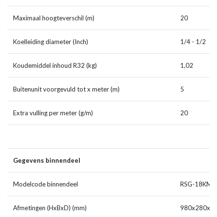
Maximaal hoogteverschil (m)
20
Koelleiding diameter (Inch)
1/4 - 1/2
Koudemiddel inhoud R32 (kg)
1,02
Buitenunit voorgevuld tot x meter (m)
5
Extra vulling per meter (g/m)
20
Gegevens binnendeel
Modelcode binnendeel
RSG-18KM
Afmetingen (HxBxD) (mm)
980x280x2