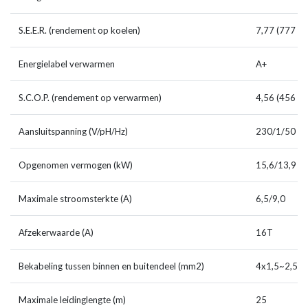
S.E.E.R. (rendement op koelen)
7,77 (777 %)
Energielabel verwarmen
A+
S.C.O.P. (rendement op verwarmen)
4,56 (456 %)
Aansluitspanning (V/pH/Hz)
230/1/50
Opgenomen vermogen (kW)
15,6/13,9
Maximale stroomsterkte (A)
6,5/9,0
Afzekerwaarde (A)
16T
Bekabeling tussen binnen en buitendeel (mm2)
4x1,5~2,5
Maximale leidinglengte (m)
25