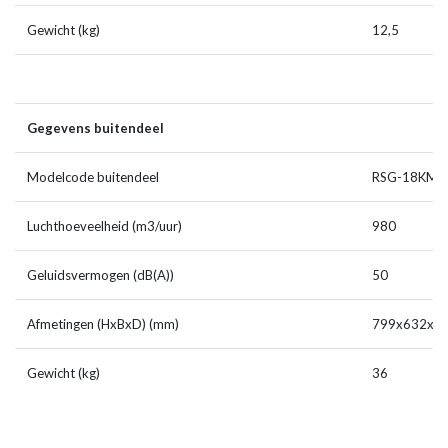
Gewicht (kg)
12,5
Gegevens buitendeel
Modelcode buitendeel
RSG-18KM
Luchthoeveelheid (m3/uur)
980
Geluidsvermogen (dB(A))
50
Afmetingen (HxBxD) (mm)
799x632x2
Gewicht (kg)
36