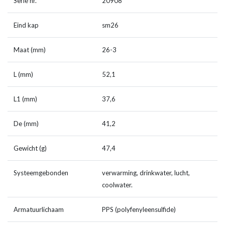
Serie nr.
20908
Eind kap
sm26
Maat (mm)
26-3
L (mm)
52,1
L1 (mm)
37,6
De (mm)
41,2
Gewicht (g)
47,4
Systeemgebonden
verwarming, drinkwater, lucht,
coolwater.
Armatuurlichaam
PPS (polyfenyleensulfide)