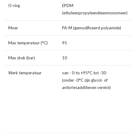
O-ring
EPDM
(ethyleenpropyleendieenmonomeer)
Moer
PA-M (gemodificeerd polyamide)
Max temperatuur (°C)
95
Max druk (bar)
10
Werk temperatuur
van - 0-to +95°C tot -30
(onder -0°C zijn glycol- of
antivriesadditieven vereist)