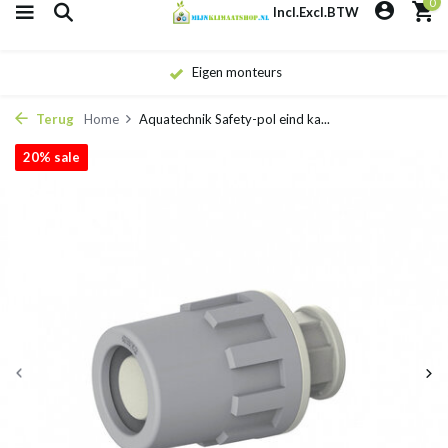
0
Incl.
Excl.
BTW
Eigen monteurs
Terug
Home
Aquatechnik Safety-pol eind ka...
20% sale