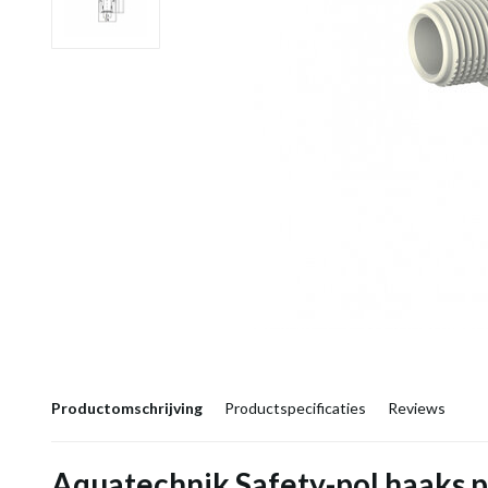
Productomschrijving
Productspecificaties
Reviews
Aquatechnik Safety-pol haaks p