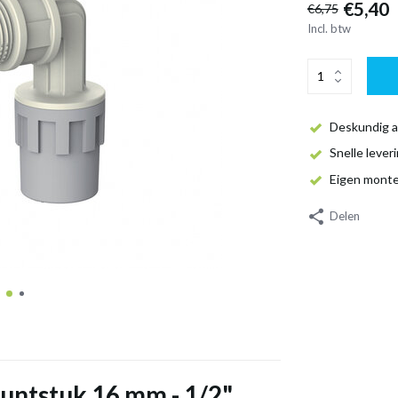
€5,40
€6,75
Incl. btw
Deskundig a
Snelle lever
Eigen mont
Delen
untstuk 16 mm - 1/2"