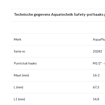
Technische gegevens Aquatechnik Safety-pol haaks 
Merk
AquaPl
Serie nr.
20282
Puntstuk haaks
M1/2" -
Maat (mm)
16-2
L (mm)
67,3
L1 (mm)
54,8