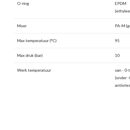
O-ring
EPDM
(ethyle
Moer
PA-M (g
Max temperatuur (°C)
95
Max druk (bar)
10
Werk temperatuur
van - 0-
(onder -0
antivrie