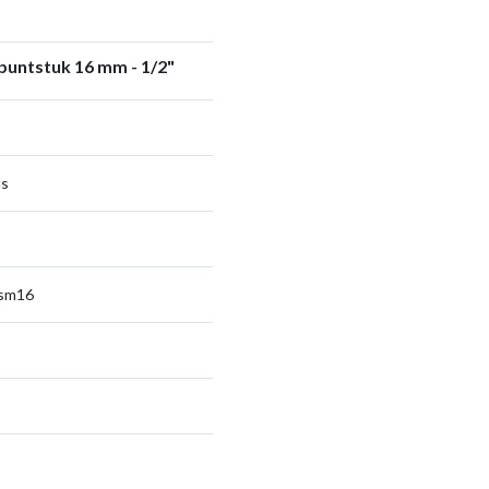
puntstuk 16 mm - 1/2"
us
 sm16