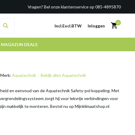
Vragen? Bel onze klantenservice op 085-4895870
0
Incl.
Excl.
BTW
Inloggen
MAGAZIJN DEALS
Merk:
Aquatechnik
Bekijk alles Aquatechnik
gheid en eenvoud van de Aquatechnik Safety-pol koppeling. Met
 vergrendelingssysteem zorgt hij voor lekvrije verbindingen voor
zijn makkelijk te monteren. Bestel nu op Mijnklimaatshop.nl