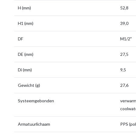
H (mm)
52,8
H1 (mm)
39,0
DF
M1/2"
DE (mm)
27,5
Di (mm)
9,5
Gewicht (g)
27,6
Systeemgebonden
verwarmi
coolwate
Armatuurlichaam
PPS (pol