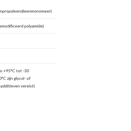
enpropyleendieenmonomeer)
emodificeerd polyamide)
to +95°C tot -30
°C zijn glycol- of
sadditieven vereist)