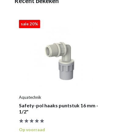
Recent bekeken
sale 20%
Aquatechnik
Safety-pol haaks puntstuk 16 mm -
1/2"
Op voorraad