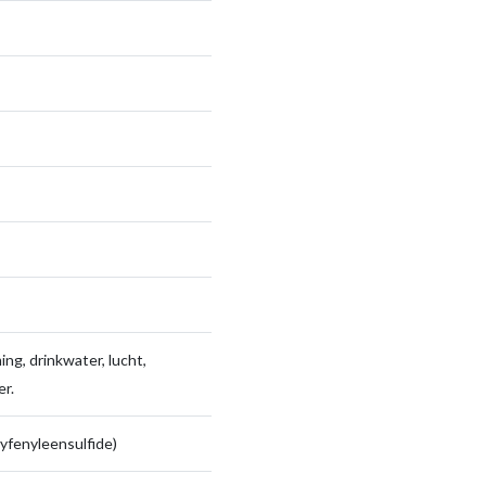
ng, drinkwater, lucht,
r.
yfenyleensulfide)