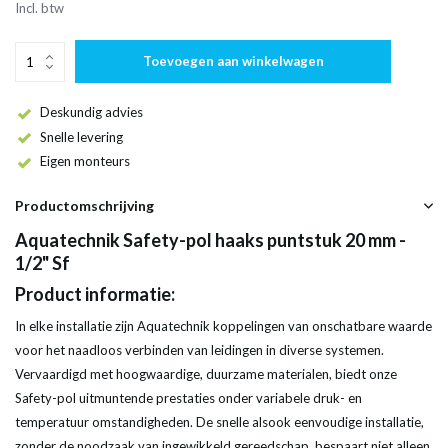
Incl. btw
Toevoegen aan winkelwagen
Deskundig advies
Snelle levering
Eigen monteurs
Productomschrijving
Aquatechnik Safety-pol haaks puntstuk 20 mm -
1/2" Sf
Product informatie:
In elke installatie zijn Aquatechnik koppelingen van onschatbare waarde
voor het naadloos verbinden van leidingen in diverse systemen.
Vervaardigd met hoogwaardige, duurzame materialen, biedt onze
Safety-pol uitmuntende prestaties onder variabele druk- en
temperatuur omstandigheden. De snelle alsook eenvoudige installatie,
zonder de noodzaak van ingewikkeld gereedschap, bespaart niet alleen