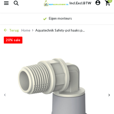
0
Incl.
Excl.
BTW
Eigen monteurs
Terug
Home
Aquatechnik Safety-pol haaks p...
20% sale