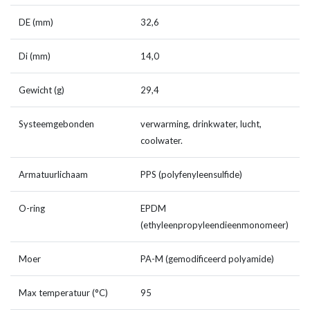
DE (mm)
32,6
Di (mm)
14,0
Gewicht (g)
29,4
Systeemgebonden
verwarming, drinkwater, lucht,
coolwater.
Armatuurlichaam
PPS (polyfenyleensulfide)
O-ring
EPDM
(ethyleenpropyleendieenmonomeer)
Moer
PA-M (gemodificeerd polyamide)
Max temperatuur (°C)
95