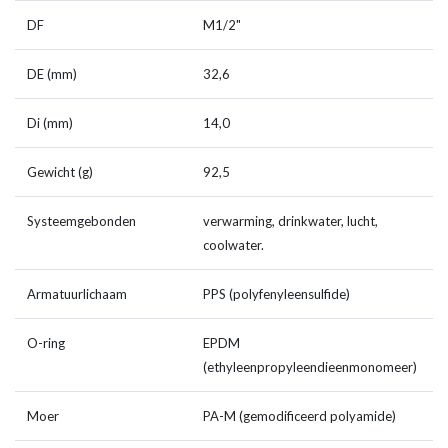
DF
M1/2"
DE (mm)
32,6
Di (mm)
14,0
Gewicht (g)
92,5
Systeemgebonden
verwarming, drinkwater, lucht,
coolwater.
Armatuurlichaam
PPS (polyfenyleensulfide)
O-ring
EPDM
(ethyleenpropyleendieenmonomeer)
Moer
PA-M (gemodificeerd polyamide)