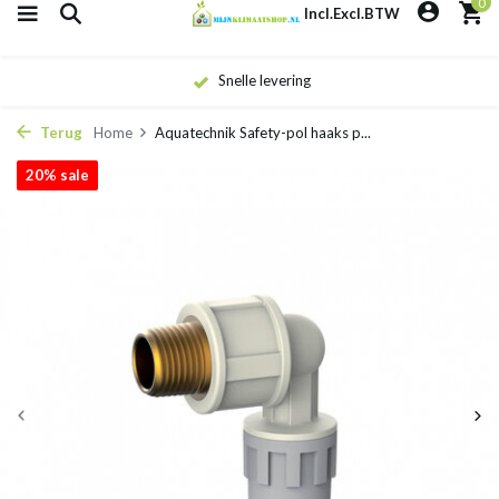
0
Incl.
Excl.
BTW
Snelle levering
Terug
Home
Aquatechnik Safety-pol haaks p...
20% sale