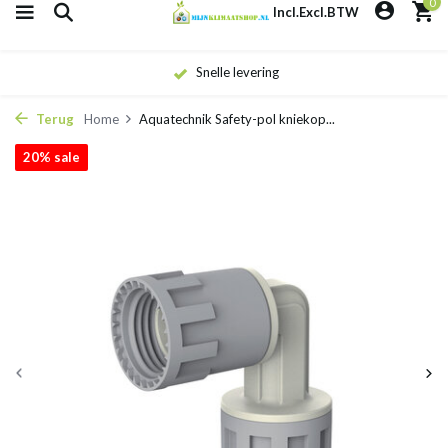
0
Incl.
Excl.
BTW
Snelle levering
Terug
Home
Aquatechnik Safety-pol kniekop...
20% sale