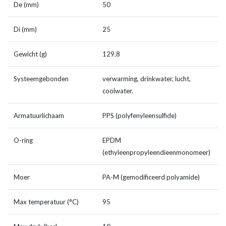
De (mm)
50
Di (mm)
25
Gewicht (g)
129,8
Systeemgebonden
verwarming, drinkwater, lucht,
coolwater.
Armatuurlichaam
PPS (polyfenyleensulfide)
O-ring
EPDM
(ethyleenpropyleendieenmonomeer)
Moer
PA-M (gemodificeerd polyamide)
Max temperatuur (°C)
95