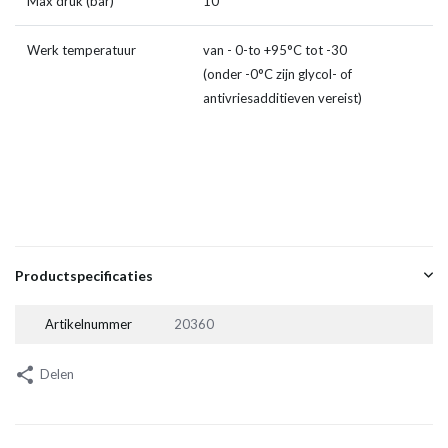
Max druk (bar)
10
Werk temperatuur
van - 0-to +95°C tot -30
(onder -0°C zijn glycol- of
antivriesadditieven vereist)
Productspecificaties
Artikelnummer
20360
Delen