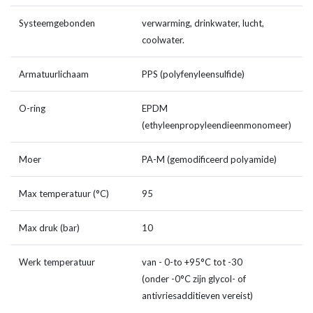
Systeemgebonden
verwarming, drinkwater, lucht,
coolwater.
Armatuurlichaam
PPS (polyfenyleensulfide)
O-ring
EPDM
(ethyleenpropyleendieenmonomeer)
Moer
PA-M (gemodificeerd polyamide)
Max temperatuur (°C)
95
Max druk (bar)
10
Werk temperatuur
van - 0-to +95°C tot -30
(onder -0°C zijn glycol- of
antivriesadditieven vereist)