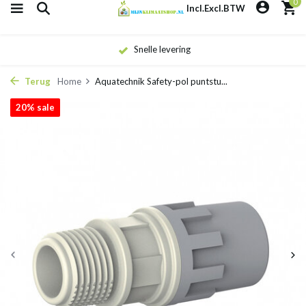
0
Incl.
Excl.
BTW
Snelle levering
Terug
Home
Aquatechnik Safety-pol puntstu...
20% sale