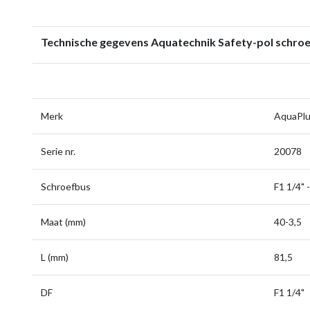
Technische gegevens Aquatechnik Safety-pol schroe
Merk
AquaPl
Serie nr.
20078
Schroefbus
F1 1/4" 
Maat (mm)
40-3,5
L (mm)
81,5
DF
F1 1/4"