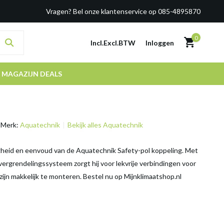
Vragen? Bel onze klantenservice op 085-4895870
0
Incl.
Excl.
BTW
Inloggen
MAGAZIJN DEALS
Merk:
Aquatechnik
Bekijk alles Aquatechnik
gheid en eenvoud van de Aquatechnik Safety-pol koppeling. Met
 vergrendelingssysteem zorgt hij voor lekvrije verbindingen voor
zijn makkelijk te monteren. Bestel nu op Mijnklimaatshop.nl