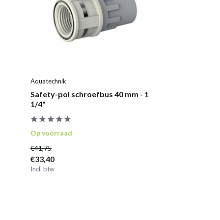
Aquatechnik
Safety-pol schroefbus 40 mm - 1
1/4"
Op voorraad
€41,75
€33,40
Incl. btw