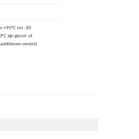
to +95°C tot -30
°C zijn glycol- of
sadditieven vereist)