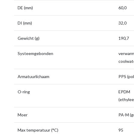
DE (mm)
60,0
DI (mm)
32,0
Gewicht (g)
190,7
Systeemgebonden
verwarmi
coolwate
Armatuurlichaam
PPS (pol
O-ring
EPDM
(ethyle
Moer
PA-M (g
Max temperatuur (°C)
95