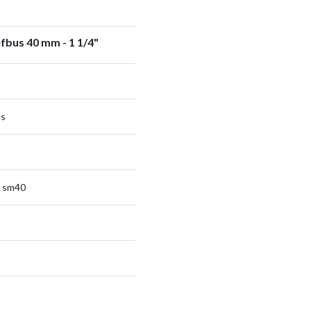
fbus 40 mm - 1 1/4"
us
- sm40