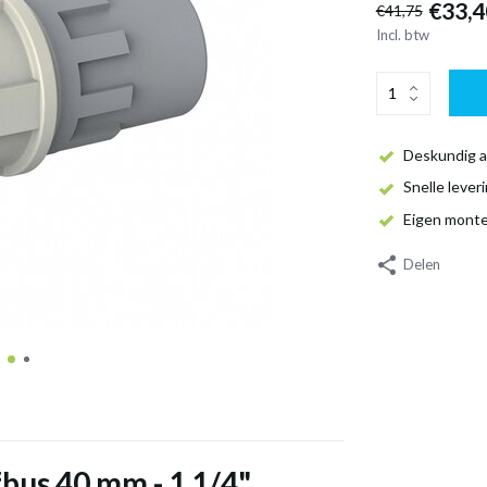
€33,4
€41,75
Incl. btw
Deskundig a
Snelle lever
Eigen mont
Delen
bus 40 mm - 1 1/4"