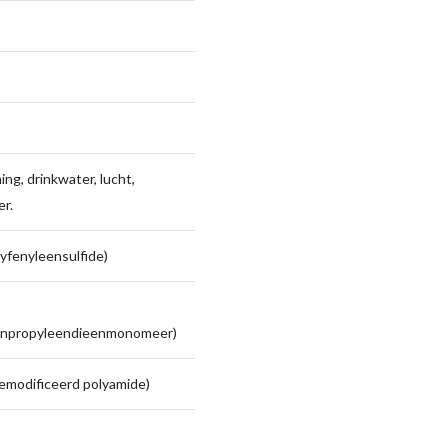
ng, drinkwater, lucht,
r.
yfenyleensulfide)
enpropyleendieenmonomeer)
emodificeerd polyamide)