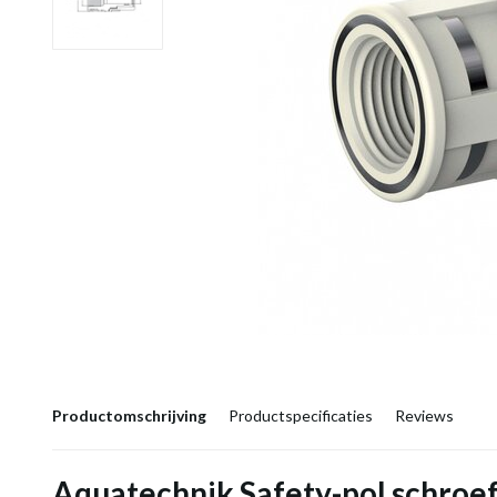
Productomschrijving
Productspecificaties
Reviews
Aquatechnik Safety-pol schroef