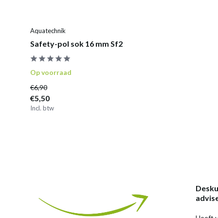
Aquatechnik
Safety-pol sok 16 mm Sf2
Op voorraad
€6,90
€5,50
Incl. btw
Desku
advis
Heeft u