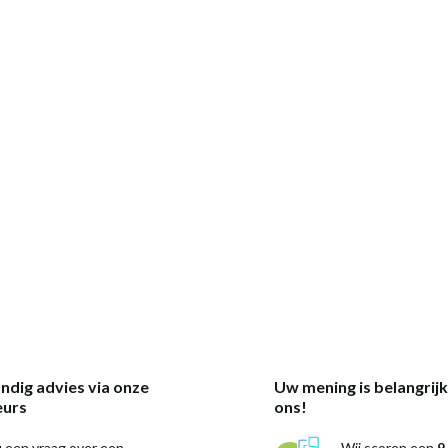
ndig advies via onze
Uw mening is belangrij
eurs
ons!
 een vraag over een
Wij scoren een
9