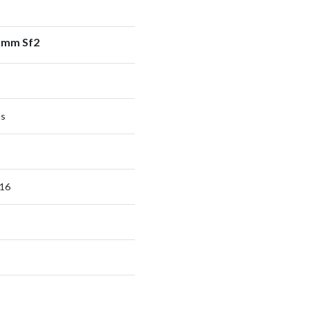
6 mm Sf2
us
f16