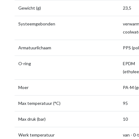
Gewicht (g)
23,5
Systeemgebonden
verwarmi
coolwate
Armatuurlichaam
PPS (pol
O-ring
EPDM
(ethyle
Moer
PA-M (g
Max temperatuur (°C)
95
Max druk (bar)
10
Werk temperatuur
van - 0-