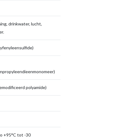
ng, drinkwater, lucht,
r.
yfenyleensulfide)
enpropyleendieenmonomeer)
emodificeerd polyamide)
to +95°C tot -30