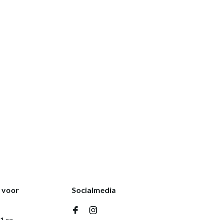
k voor
Socialmedia
,1
op