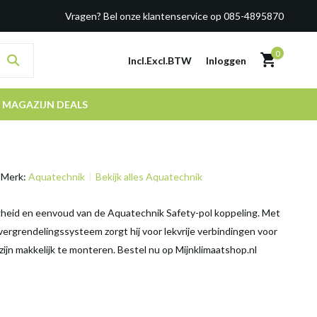
Vragen? Bel onze klantenservice op 085-4895870
0
Incl.
Excl.
BTW
Inloggen
MAGAZIJN DEALS
Merk:
Aquatechnik
Bekijk alles Aquatechnik
gheid en eenvoud van de Aquatechnik Safety-pol koppeling. Met
 vergrendelingssysteem zorgt hij voor lekvrije verbindingen voor
zijn makkelijk te monteren. Bestel nu op Mijnklimaatshop.nl