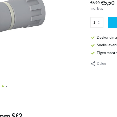
€5,50
€6,90
Incl. btw
Deskundig a
Snelle lever
Eigen mont
Delen
 mm Sf2