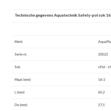
Technische gegevens Aquatechnik Safety-pol sok 1
Merk
AquaPl
Serie nr.
20522
Sok
sf16 - s
Maat (mm)
16-2
L (mm)
65,2
De (mm)
27,5