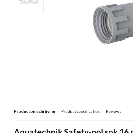
Productomschrijving
Productspecificaties
Reviews
Aquatechnik Safety-pol sok 16