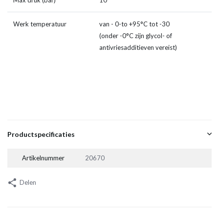
Max druk (bar)
10
Werk temperatuur
van - 0-to +95°C tot -30
(onder -0°C zijn glycol- of
antivriesadditieven vereist)
Productspecificaties
Artikelnummer
20670
Delen