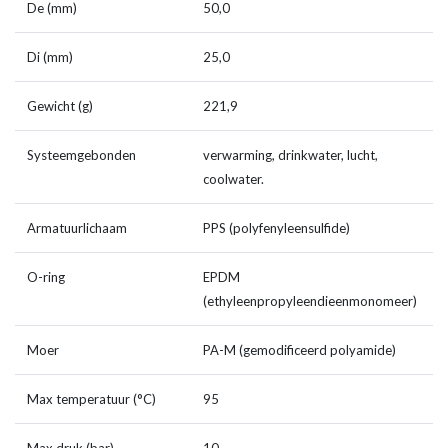
De (mm)
50,0
Di (mm)
25,0
Gewicht (g)
221,9
Systeemgebonden
verwarming, drinkwater, lucht,
coolwater.
Armatuurlichaam
PPS (polyfenyleensulfide)
O-ring
EPDM
(ethyleenpropyleendieenmonomeer)
Moer
PA-M (gemodificeerd polyamide)
Max temperatuur (°C)
95