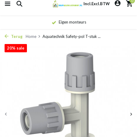
0
Incl.
Excl.
BTW
Eigen monteurs
Terug
Home
Aquatechnik Safety-pol T-stuk ...
20% sale