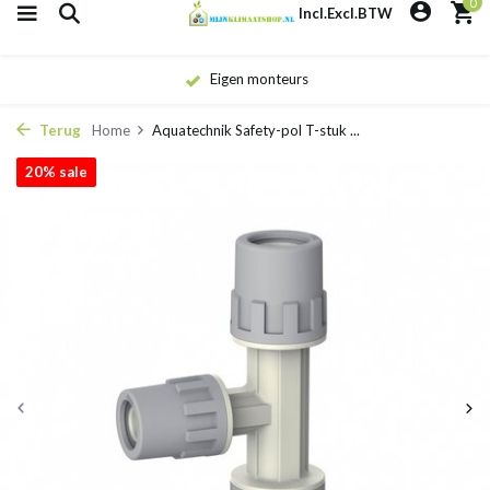
0
Incl.
Excl.
BTW
Eigen monteurs
Terug
Home
Aquatechnik Safety-pol T-stuk ...
20% sale