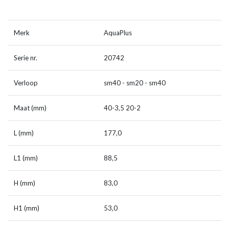
Merk
AquaPlus
Serie nr.
20742
Verloop
sm40 - sm20 - sm40
Maat (mm)
40-3,5 20-2
L (mm)
177,0
L1 (mm)
88,5
H (mm)
83,0
H1 (mm)
53,0