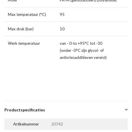
Moer
PA-M (gemodificeerd polyamide)
Max temperatuur (°C)
95
Max druk (bar)
10
Werk temperatuur
van - 0-to +95°C tot -30
(onder -0°C zijn glycol- of
antivriesadditieven vereist)
Productspecificaties
Artikelnummer
20742