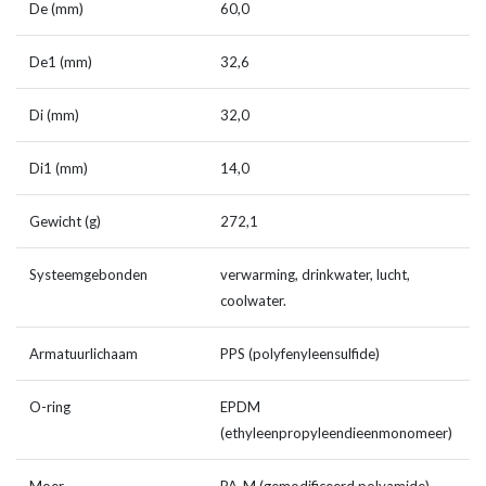
De (mm)
60,0
De1 (mm)
32,6
Di (mm)
32,0
Di1 (mm)
14,0
Gewicht (g)
272,1
Systeemgebonden
verwarming, drinkwater, lucht,
coolwater.
Armatuurlichaam
PPS (polyfenyleensulfide)
O-ring
EPDM
(ethyleenpropyleendieenmonomeer)